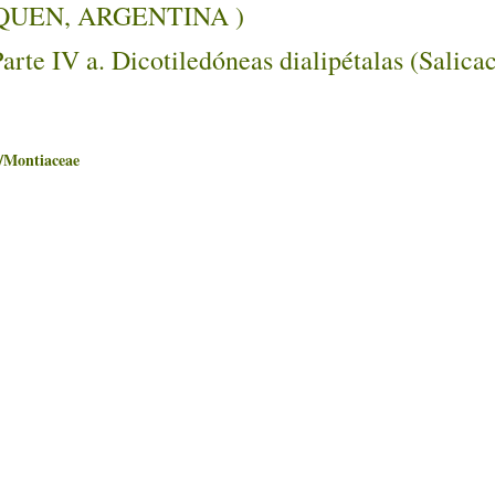
NEUQUEN, ARGENTINA )
rte IV a. Dicotiledóneas dialipétalas (Salicac
ontiaceae