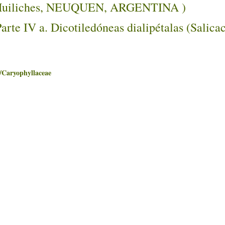
 ( Huiliches, NEUQUEN, ARGENTINA )
rte IV a. Dicotiledóneas dialipétalas (Salicac
ryophyllaceae