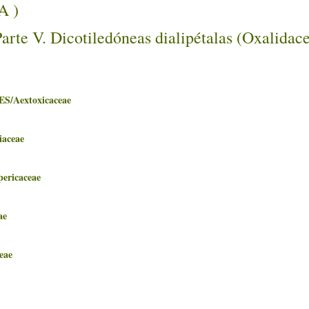
A )
arte V. Dicotiledóneas dialipétalas (Oxalidac
Aextoxicaceae
aceae
icaceae
ae
eae