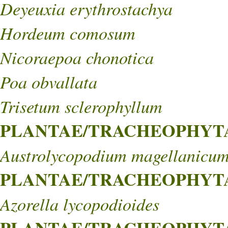
Deyeuxia erythrostachya
Hordeum comosum
Nicoraepoa chonotica
Poa obvallata
Trisetum sclerophyllum
PLANTAE/TRACHEOPHYTA/
Austrolycopodium magellanicu
PLANTAE/TRACHEOPHYTA/
Azorella lycopodioides