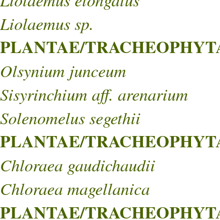
Liolaemus sp.
PLANTAE/TRACHEOPHYTA/
Olsynium junceum
Sisyrinchium aff. arenarium
Solenomelus segethii
PLANTAE/TRACHEOPHYTA/
Chloraea gaudichaudii
Chloraea magellanica
PLANTAE/TRACHEOPHYTA/