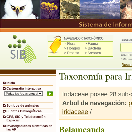
BUSCA
> Flora
> Fauna
> Hongos
> Bacteria
> Protista
> Archaea
Ejs.: Pa
/ Mburu
Buscad
Taxonomía para Ir
Inicio
Cartografía interactiva
Iridaceae posee 28 sub-
Arbol de navegación:
p
Sonidos de animales
iridaceae
/
Fuentes Bibliográficas
GPS, SIG y Teledetección
Espacial
Belamcanda
Investigaciones científicas en
las AP