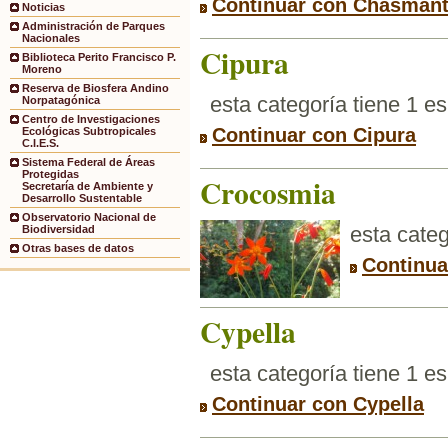
Continuar con Chasman
Noticias
Administración de Parques
Nacionales
Cipura
Biblioteca Perito Francisco P.
Moreno
Reserva de Biosfera Andino
esta categoría tiene 1 e
Norpatagónica
Centro de Investigaciones
Continuar con Cipura
Ecológicas Subtropicales
C.I.E.S.
Sistema Federal de Áreas
Protegidas
Crocosmia
Secretaría de Ambiente y
Desarrollo Sustentable
Observatorio Nacional de
esta categ
Biodiversidad
Otras bases de datos
Continua
Cypella
esta categoría tiene 1 e
Continuar con Cypella