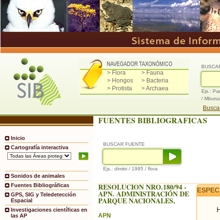
BUSCA
> Flora
> Fauna
> Hongos
> Bacteria
> Protista
> Archaea
Ejs.: Pa
/ Mburu
Buscad
FUENTES BIBLIOGRAFICAS
Inicio
BUSCAR FUENTE
Cartografía interactiva
Ejs.: dimitri / 1995 / flora
Sonidos de animales
RESOLUCION NRO.180/94 -
Fuentes Bibliográficas
ESPEC
APN. ADMINISTRACIÓN DE
GPS, SIG y Teledetección
PARQUE NACIONALES,
Espacial
H
Investigaciones científicas en
APN
las AP