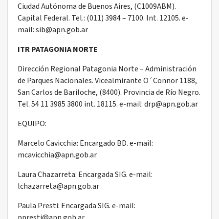
Ciudad Autónoma de Buenos Aires, (C1009ABM).
Capital Federal. Tel.: (011) 3984 – 7100. Int. 12105. e-
mail: sib@apn.gob.ar
ITR PATAGONIA NORTE
Dirección Regional Patagonia Norte – Administración
de Parques Nacionales. Vicealmirante O´Connor 1188,
San Carlos de Bariloche, (8400). Provincia de Río Negro.
Tel. 54 11 3985 3800 int. 18115. e-mail: drp@apn.gob.ar
EQUIPO:
Marcelo Cavicchia: Encargado BD. e-mail:
mcavicchia@apn.gob.ar
Laura Chazarreta: Encargada SIG. e-mail:
lchazarreta@apn.gob.ar
Paula Presti: Encargada SIG. e-mail:
ppresti@apn.gob.ar