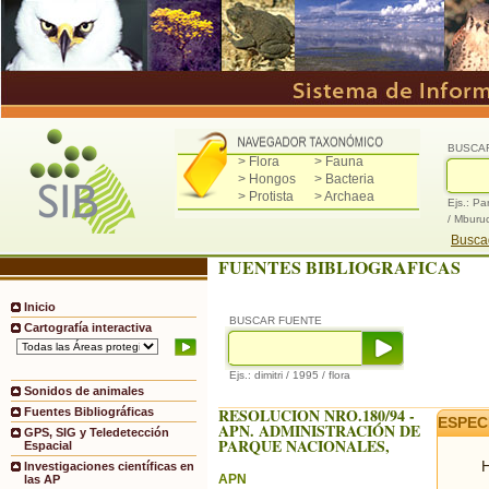
BUSCA
> Flora
> Fauna
> Hongos
> Bacteria
> Protista
> Archaea
Ejs.: Pa
/ Mburu
Buscad
FUENTES BIBLIOGRAFICAS
Inicio
BUSCAR FUENTE
Cartografía interactiva
Ejs.: dimitri / 1995 / flora
Sonidos de animales
RESOLUCION NRO.180/94 -
Fuentes Bibliográficas
ESPEC
APN. ADMINISTRACIÓN DE
GPS, SIG y Teledetección
PARQUE NACIONALES,
Espacial
H
Investigaciones científicas en
APN
las AP