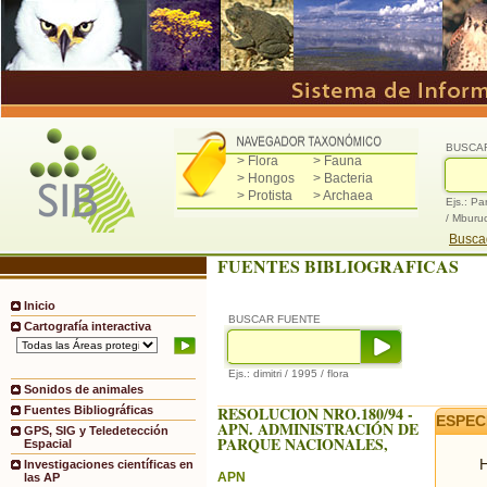
BUSCA
> Flora
> Fauna
> Hongos
> Bacteria
> Protista
> Archaea
Ejs.: Pa
/ Mburu
Buscad
FUENTES BIBLIOGRAFICAS
Inicio
BUSCAR FUENTE
Cartografía interactiva
Ejs.: dimitri / 1995 / flora
Sonidos de animales
RESOLUCION NRO.180/94 -
Fuentes Bibliográficas
ESPEC
APN. ADMINISTRACIÓN DE
GPS, SIG y Teledetección
PARQUE NACIONALES,
Espacial
H
Investigaciones científicas en
APN
las AP