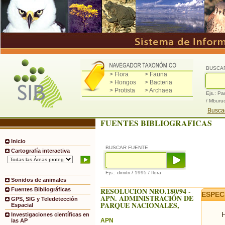
BUSCA
> Flora
> Fauna
> Hongos
> Bacteria
> Protista
> Archaea
Ejs.: Pa
/ Mburu
Buscad
FUENTES BIBLIOGRAFICAS
Inicio
BUSCAR FUENTE
Cartografía interactiva
Ejs.: dimitri / 1995 / flora
Sonidos de animales
RESOLUCION NRO.180/94 -
Fuentes Bibliográficas
ESPEC
APN. ADMINISTRACIÓN DE
GPS, SIG y Teledetección
PARQUE NACIONALES,
Espacial
H
Investigaciones científicas en
APN
las AP