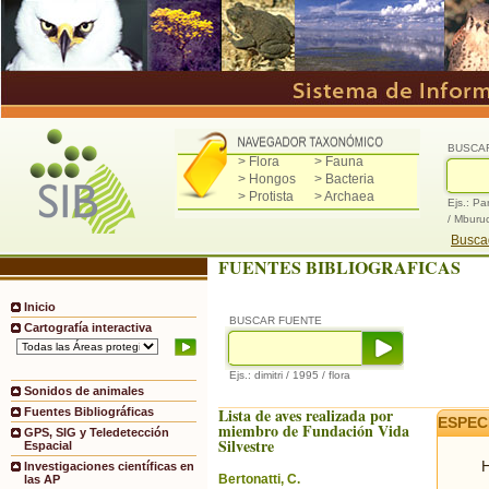
BUSCA
> Flora
> Fauna
> Hongos
> Bacteria
> Protista
> Archaea
Ejs.: Pa
/ Mburu
Buscad
FUENTES BIBLIOGRAFICAS
Inicio
BUSCAR FUENTE
Cartografía interactiva
Ejs.: dimitri / 1995 / flora
Sonidos de animales
Lista de aves realizada por
Fuentes Bibliográficas
ESPEC
miembro de Fundación Vida
GPS, SIG y Teledetección
Silvestre
Espacial
H
Investigaciones científicas en
Bertonatti, C.
las AP