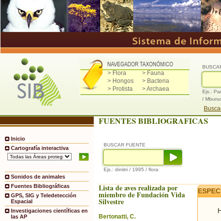
BUSCA
> Flora
> Fauna
> Hongos
> Bacteria
> Protista
> Archaea
Ejs.: Pa
/ Mburu
Buscad
FUENTES BIBLIOGRAFICAS
Inicio
BUSCAR FUENTE
Cartografía interactiva
Ejs.: dimitri / 1995 / flora
Sonidos de animales
Lista de aves realizada por
Fuentes Bibliográficas
ESPEC
miembro de Fundación Vida
GPS, SIG y Teledetección
Silvestre
Espacial
H
Investigaciones científicas en
Bertonatti, C.
las AP