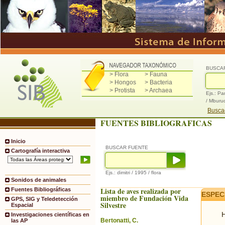
BUSCA
> Flora
> Fauna
> Hongos
> Bacteria
> Protista
> Archaea
Ejs.: Pa
/ Mburu
Buscad
FUENTES BIBLIOGRAFICAS
Inicio
BUSCAR FUENTE
Cartografía interactiva
Ejs.: dimitri / 1995 / flora
Sonidos de animales
Lista de aves realizada por
Fuentes Bibliográficas
ESPEC
miembro de Fundación Vida
GPS, SIG y Teledetección
Silvestre
Espacial
H
Investigaciones científicas en
Bertonatti, C.
las AP