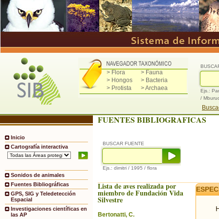
BUSCA
> Flora
> Fauna
> Hongos
> Bacteria
> Protista
> Archaea
Ejs.: Pa
/ Mburu
Buscad
FUENTES BIBLIOGRAFICAS
Inicio
BUSCAR FUENTE
Cartografía interactiva
Ejs.: dimitri / 1995 / flora
Sonidos de animales
Lista de aves realizada por
Fuentes Bibliográficas
ESPEC
miembro de Fundación Vida
GPS, SIG y Teledetección
Silvestre
Espacial
H
Investigaciones científicas en
Bertonatti, C.
las AP