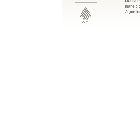
biodivers
manejo q
Argentin