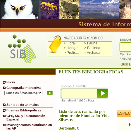
BUSCA
> Flora
> Fauna
> Hongos
> Bacteria
> Protista
> Archaea
Ejs.: Pa
/ Mburu
Buscad
FUENTES BIBLIOGRAFICAS
Inicio
BUSCAR FUENTE
Cartografía interactiva
Ejs.: dimitri / 1995 / flora
Sonidos de animales
Lista de aves realizada por
Fuentes Bibliográficas
ESPEC
miembro de Fundación Vida
GPS, SIG y Teledetección
Silvestre
Espacial
H
Investigaciones científicas en
Bertonatti, C.
las AP