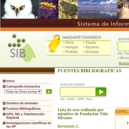
BUSCA
> Flora
> Fauna
> Hongos
> Bacteria
> Protista
> Archaea
Ejs.: Pa
/ Mburu
Buscad
FUENTES BIBLIOGRAFICAS
Inicio
BUSCAR FUENTE
Cartografía interactiva
Ejs.: dimitri / 1995 / flora
Sonidos de animales
Lista de aves realizada por
Fuentes Bibliográficas
ESPEC
miembro de Fundación Vida
GPS, SIG y Teledetección
Silvestre
Espacial
H
Investigaciones científicas en
Bertonatti, C.
las AP