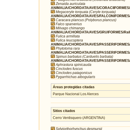
Zenaida auriculata
ANIMALIA/CHORDATA/AVES/CORACIIFORMES/A
Megaceryle torquata (Ceryle torquata)
ANIMALIA/CHORDATA/AVES/FALCONIFORMES/F
Caracara plancus (Polyborus plancus)
Falco sparverius
Milvago chimango
ANIMALIA/CHORDATA/AVES/GRUIFORMES/Rall
Fulica armillata
Fulica leucoptera
ANIMALIA/CHORDATA/AVES/PASSERIFORMES/C
Phytotoma rara
ANIMALIA/CHORDATA/AVES/PASSERIFORMES/Fr
Spinus barbatus (Carduelis barbata)
ANIMALIA/CHORDATA/AVES/PASSERIFORMES/F
Aphrastura spinicauda
Cinclodes fuscus
Cinclodes patagonicus
Pygarrhichas albogularis
Áreas protegidas citadas
Parque Nacional Los Alerces
Sitios citados
Cerro Ventisquero (ARGENTINA)
Sylviorthorhynchus desmursii