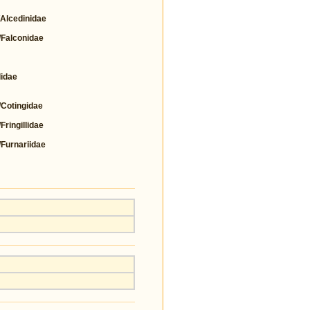
lcedinidae
alconidae
idae
otingidae
ingillidae
urnariidae