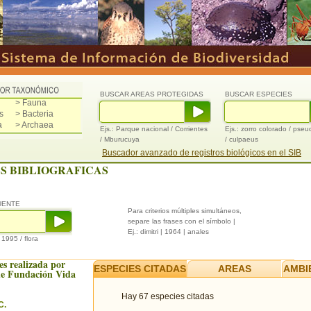
BUSCAR AREAS PROTEGIDAS
BUSCAR ESPECIES
> Fauna
s
> Bacteria
a
> Archaea
Ejs.: Parque nacional / Corrientes
Ejs.: zorro colorado / pse
/ Mburucuya
/ culpaeus
Buscador avanzado de registros biológicos en el SIB
S BIBLIOGRAFICAS
UENTE
Para criterios múltiples simultáneos,
separe las frases con el símbolo |
Ej.: dimitri | 1964 | anales
/ 1995 / flora
es realizada por
ESPECIES CITADAS
AREAS
AMBI
e Fundación Vida
Hay 67 especies citadas
C.