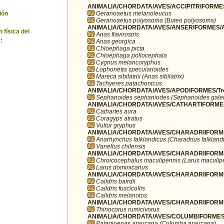
ANIMALIA/CHORDATA/AVES/ACCIPITRIFORMES/
Geranoaetus melanoleucus
ión
Geranoaetus polyosoma (Buteo polyosoma)
ANIMALIA/CHORDATA/AVES/ANSERIFORMES/A
 física del
Anas flavirostris
:
Anas georgica
Chloephaga picta
Chloephaga poliocephala
Cygnus melancoryphus
Lophonetta specularioides
Mareca sibilatrix (Anas sibilatrix)
Tachyeres patachonicus
ANIMALIA/CHORDATA/AVES/APODIFORMES/Troc
Sephanoides sephaniodes (Sephanoides galer
ANIMALIA/CHORDATA/AVES/CATHARTIFORMES/
Cathartes aura
Coragyps atratus
Vultur gryphus
ANIMALIA/CHORDATA/AVES/CHARADRIIFORMES
Anarhynchus falklandicus (Charadrius falkland
Vanellus chilensis
ANIMALIA/CHORDATA/AVES/CHARADRIIFORME
Chroicocephalus maculipennis (Larus maculip
Larus dominicanus
ANIMALIA/CHORDATA/AVES/CHARADRIIFORME
Calidris bairdii
Calidris fuscicollis
Calidris melanotos
ANIMALIA/CHORDATA/AVES/CHARADRIIFORMES
Thinocorus rumicivorus
ANIMALIA/CHORDATA/AVES/COLUMBIFORMES/
Patagioenas araucana (Columba araucana)