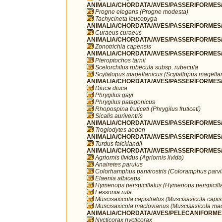
ANIMALIA/CHORDATA/AVES/PASSERIFORMES/H
Progne elegans (Progne modesta)
Tachycineta leucopyga
ANIMALIA/CHORDATA/AVES/PASSERIFORMES/I
Curaeus curaeus
ANIMALIA/CHORDATA/AVES/PASSERIFORMES/P
Zonotrichia capensis
ANIMALIA/CHORDATA/AVES/PASSERIFORMES/R
Pteroptochos tarnii
Scelorchilus rubecula subsp. rubecula
Scytalopus magellanicus (Scytallopus magella
ANIMALIA/CHORDATA/AVES/PASSERIFORMES/
Diuca diuca
Phrygilus gayi
Phrygilus patagonicus
Rhopospina fruticeti (Phrygilus fruticeti)
Sicalis auriventris
ANIMALIA/CHORDATA/AVES/PASSERIFORMES/T
Troglodytes aedon
ANIMALIA/CHORDATA/AVES/PASSERIFORMES/T
Turdus falcklandii
ANIMALIA/CHORDATA/AVES/PASSERIFORMES/T
Agriornis lividus (Agriornis livida)
Anairetes parulus
Colorhamphus parvirostris (Coloramphus parvir
Elaenia albiceps
Hymenops perspicillatus (Hymenops perspicilla
Lessonia rufa
Muscisaxicola capistratus (Muscisaxicola capist
Muscisaxicola maclovianus (Muscisaxicola ma
ANIMALIA/CHORDATA/AVES/PELECANIFORMES
Nycticorax nycticorax