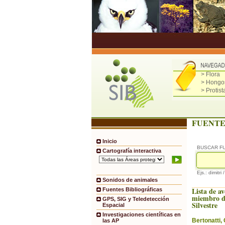
> Flora
> Hongo
> Protist
FUENTE
Inicio
BUSCAR F
Cartografía interactiva
Ejs.: dimitri 
Sonidos de animales
Lista de av
Fuentes Bibliográficas
miembro d
GPS, SIG y Teledetección
Silvestre
Espacial
Investigaciones científicas en
Bertonatti, 
las AP