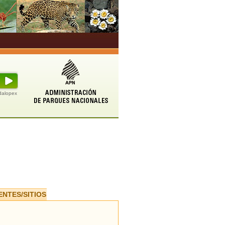
udalopex
ENTES/SITIOS