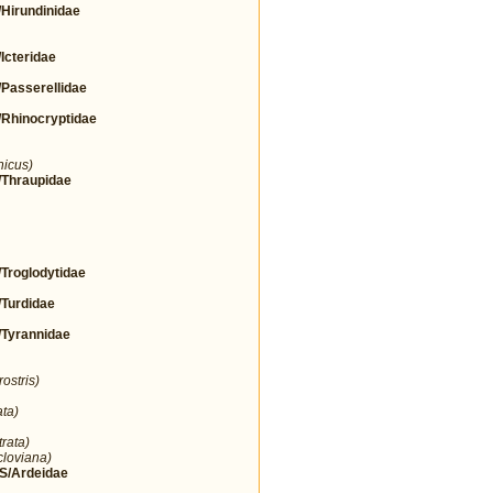
irundinidae
cteridae
asserellidae
hinocryptidae
nicus)
Thraupidae
roglodytidae
urdidae
yrannidae
ostris)
ta)
rata)
cloviana)
/Ardeidae