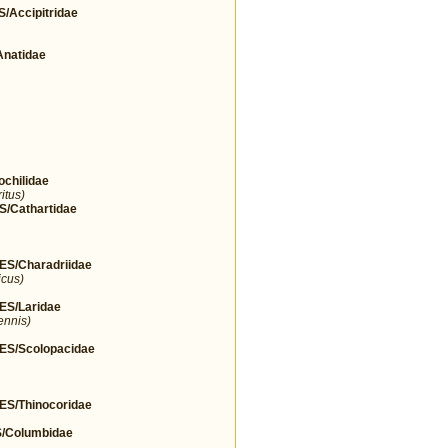
Accipitridae
natidae
hilidae
itus)
Cathartidae
/Charadriidae
icus)
S/Laridae
ennis)
S/Scolopacidae
/Thinocoridae
Columbidae