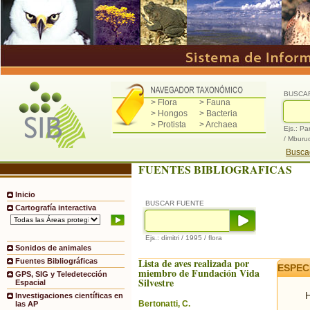
BUSCA
> Flora
> Fauna
> Hongos
> Bacteria
> Protista
> Archaea
Ejs.: Pa
/ Mburu
Buscad
FUENTES BIBLIOGRAFICAS
Inicio
BUSCAR FUENTE
Cartografía interactiva
Ejs.: dimitri / 1995 / flora
Sonidos de animales
Lista de aves realizada por
Fuentes Bibliográficas
ESPEC
miembro de Fundación Vida
GPS, SIG y Teledetección
Silvestre
Espacial
H
Investigaciones científicas en
Bertonatti, C.
las AP