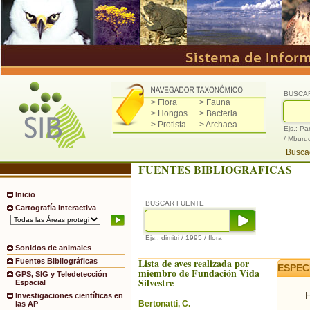
BUSCA
> Flora
> Fauna
> Hongos
> Bacteria
> Protista
> Archaea
Ejs.: Pa
/ Mburu
Buscad
FUENTES BIBLIOGRAFICAS
Inicio
BUSCAR FUENTE
Cartografía interactiva
Ejs.: dimitri / 1995 / flora
Sonidos de animales
Lista de aves realizada por
Fuentes Bibliográficas
ESPEC
miembro de Fundación Vida
GPS, SIG y Teledetección
Silvestre
Espacial
H
Investigaciones científicas en
Bertonatti, C.
las AP