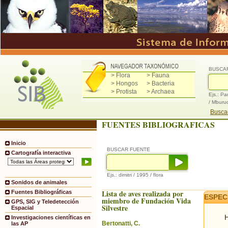
BUSCA
> Flora
> Fauna
> Hongos
> Bacteria
> Protista
> Archaea
Ejs.: Pa
/ Mburu
Buscad
FUENTES BIBLIOGRAFICAS
Inicio
BUSCAR FUENTE
Cartografía interactiva
Ejs.: dimitri / 1995 / flora
Sonidos de animales
Lista de aves realizada por
Fuentes Bibliográficas
ESPEC
miembro de Fundación Vida
GPS, SIG y Teledetección
Silvestre
Espacial
H
Investigaciones científicas en
Bertonatti, C.
las AP