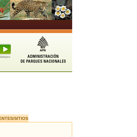
udalopex
ENTES/SITIOS