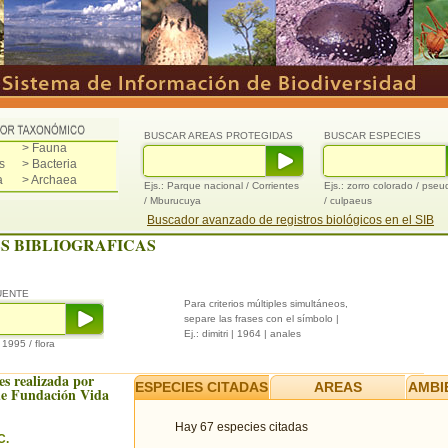
BUSCAR AREAS PROTEGIDAS
BUSCAR ESPECIES
> Fauna
s
> Bacteria
a
> Archaea
Ejs.: Parque nacional / Corrientes
Ejs.: zorro colorado / pse
/ Mburucuya
/ culpaeus
Buscador avanzado de registros biológicos en el SIB
S BIBLIOGRAFICAS
UENTE
Para criterios múltiples simultáneos,
separe las frases con el símbolo |
Ej.: dimitri | 1964 | anales
/ 1995 / flora
es realizada por
ESPECIES CITADAS
AREAS
AMBI
e Fundación Vida
Hay 67 especies citadas
C.