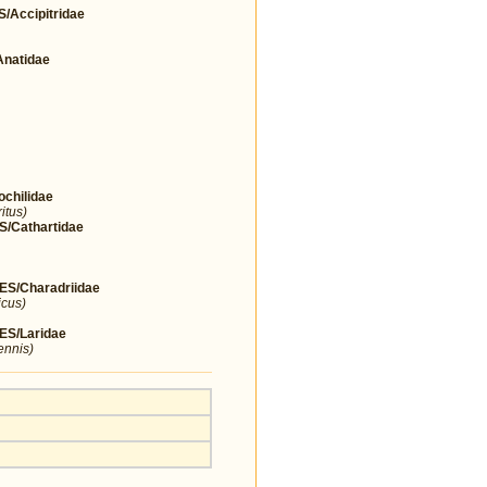
Accipitridae
natidae
hilidae
itus)
Cathartidae
/Charadriidae
icus)
S/Laridae
ennis)