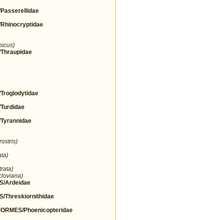
asserellidae
hinocryptidae
nicus)
Thraupidae
roglodytidae
urdidae
yrannidae
ostris)
ta)
rata)
cloviana)
/Ardeidae
hreskiornithidae
RMES/Phoenicopteridae