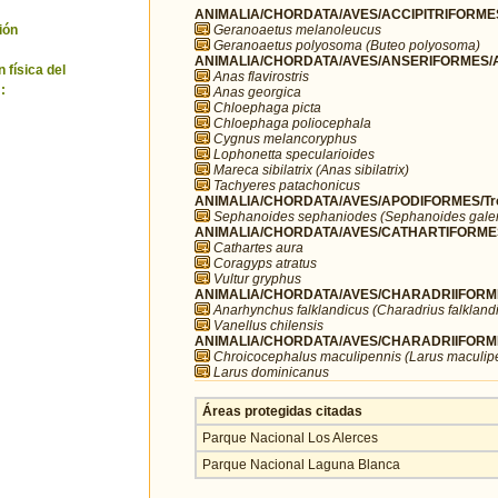
ANIMALIA/CHORDATA/AVES/ACCIPITRIFORMES/
Geranoaetus melanoleucus
ión
Geranoaetus polyosoma (Buteo polyosoma)
ANIMALIA/CHORDATA/AVES/ANSERIFORMES/A
 física del
Anas flavirostris
:
Anas georgica
Chloephaga picta
Chloephaga poliocephala
Cygnus melancoryphus
Lophonetta specularioides
Mareca sibilatrix (Anas sibilatrix)
Tachyeres patachonicus
ANIMALIA/CHORDATA/AVES/APODIFORMES/Troc
Sephanoides sephaniodes (Sephanoides galer
ANIMALIA/CHORDATA/AVES/CATHARTIFORMES/
Cathartes aura
Coragyps atratus
Vultur gryphus
ANIMALIA/CHORDATA/AVES/CHARADRIIFORMES
Anarhynchus falklandicus (Charadrius falkland
Vanellus chilensis
ANIMALIA/CHORDATA/AVES/CHARADRIIFORME
Chroicocephalus maculipennis (Larus maculip
Larus dominicanus
Áreas protegidas citadas
Parque Nacional Los Alerces
Parque Nacional Laguna Blanca