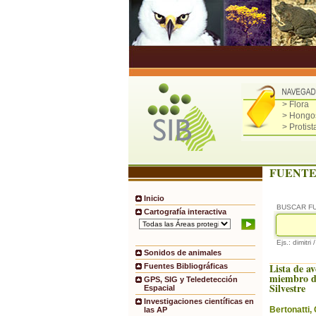
> Flora
> Hongo
> Protist
FUENTE
Inicio
BUSCAR F
Cartografía interactiva
Ejs.: dimitri 
Sonidos de animales
Lista de av
Fuentes Bibliográficas
miembro d
GPS, SIG y Teledetección
Silvestre
Espacial
Investigaciones científicas en
Bertonatti, 
las AP