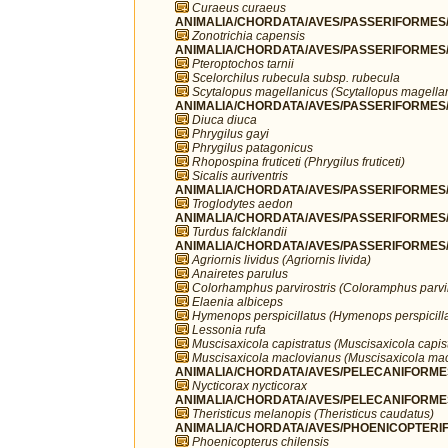
Curaeus curaeus
ANIMALIA/CHORDATA/AVES/PASSERIFORMES/P
Zonotrichia capensis
ANIMALIA/CHORDATA/AVES/PASSERIFORMES/R
Pteroptochos tarnii
Scelorchilus rubecula subsp. rubecula
Scytalopus magellanicus (Scytallopus magella
ANIMALIA/CHORDATA/AVES/PASSERIFORMES/
Diuca diuca
Phrygilus gayi
Phrygilus patagonicus
Rhopospina fruticeti (Phrygilus fruticeti)
Sicalis auriventris
ANIMALIA/CHORDATA/AVES/PASSERIFORMES/T
Troglodytes aedon
ANIMALIA/CHORDATA/AVES/PASSERIFORMES/T
Turdus falcklandii
ANIMALIA/CHORDATA/AVES/PASSERIFORMES/T
Agriornis lividus (Agriornis livida)
Anairetes parulus
Colorhamphus parvirostris (Coloramphus parvir
Elaenia albiceps
Hymenops perspicillatus (Hymenops perspicilla
Lessonia rufa
Muscisaxicola capistratus (Muscisaxicola capist
Muscisaxicola maclovianus (Muscisaxicola ma
ANIMALIA/CHORDATA/AVES/PELECANIFORMES
Nycticorax nycticorax
ANIMALIA/CHORDATA/AVES/PELECANIFORMES/T
Theristicus melanopis (Theristicus caudatus)
ANIMALIA/CHORDATA/AVES/PHOENICOPTERIFO
Phoenicopterus chilensis