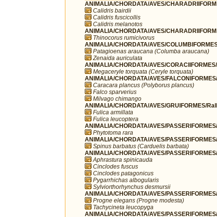
ANIMALIA/CHORDATA/AVES/CHARADRIIFORME
Calidris bairdii
Calidris fuscicollis
Calidris melanotos
ANIMALIA/CHORDATA/AVES/CHARADRIIFORMES
Thinocorus rumicivorus
ANIMALIA/CHORDATA/AVES/COLUMBIFORMES/
Patagioenas araucana (Columba araucana)
Zenaida auriculata
ANIMALIA/CHORDATA/AVES/CORACIIFORMES/A
Megaceryle torquata (Ceryle torquata)
ANIMALIA/CHORDATA/AVES/FALCONIFORMES/F
Caracara plancus (Polyborus plancus)
Falco sparverius
Milvago chimango
ANIMALIA/CHORDATA/AVES/GRUIFORMES/Rall
Fulica armillata
Fulica leucoptera
ANIMALIA/CHORDATA/AVES/PASSERIFORMES/C
Phytotoma rara
ANIMALIA/CHORDATA/AVES/PASSERIFORMES/Fr
Spinus barbatus (Carduelis barbata)
ANIMALIA/CHORDATA/AVES/PASSERIFORMES/F
Aphrastura spinicauda
Cinclodes fuscus
Cinclodes patagonicus
Pygarrhichas albogularis
Sylviorthorhynchus desmursii
ANIMALIA/CHORDATA/AVES/PASSERIFORMES/H
Progne elegans (Progne modesta)
Tachycineta leucopyga
ANIMALIA/CHORDATA/AVES/PASSERIFORMES/I