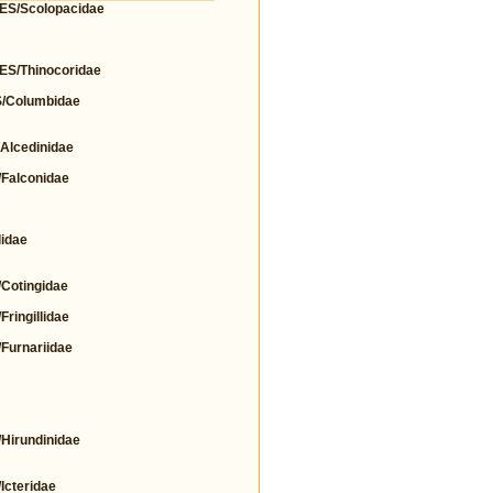
S/Scolopacidae
/Thinocoridae
Columbidae
lcedinidae
alconidae
idae
otingidae
ingillidae
urnariidae
irundinidae
cteridae