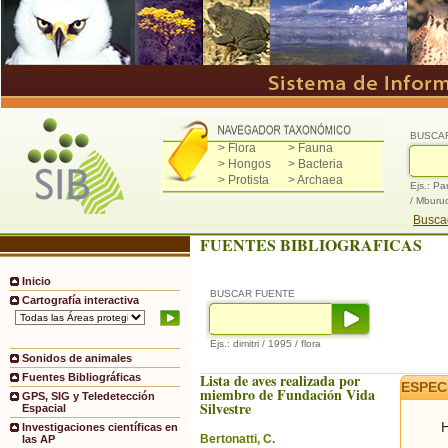
BUSCA
> Flora
> Fauna
> Hongos
> Bacteria
> Protista
> Archaea
Ejs.: Pa
/ Mburu
Buscad
FUENTES BIBLIOGRAFICAS
Inicio
BUSCAR FUENTE
Cartografía interactiva
Ejs.: dimitri / 1995 / flora
Sonidos de animales
Lista de aves realizada por
Fuentes Bibliográficas
ESPEC
miembro de Fundación Vida
GPS, SIG y Teledetección
Silvestre
Espacial
H
Investigaciones científicas en
Bertonatti, C.
las AP