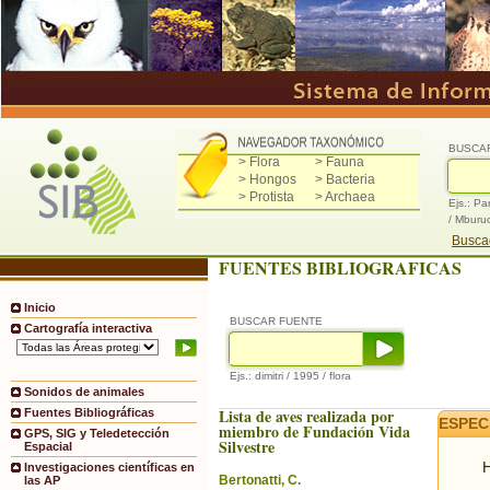
BUSCA
> Flora
> Fauna
> Hongos
> Bacteria
> Protista
> Archaea
Ejs.: Pa
/ Mburu
Buscad
FUENTES BIBLIOGRAFICAS
Inicio
BUSCAR FUENTE
Cartografía interactiva
Ejs.: dimitri / 1995 / flora
Sonidos de animales
Lista de aves realizada por
Fuentes Bibliográficas
ESPEC
miembro de Fundación Vida
GPS, SIG y Teledetección
Silvestre
Espacial
H
Investigaciones científicas en
Bertonatti, C.
las AP