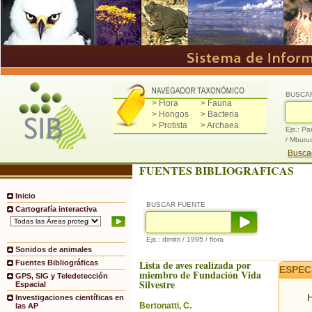
BUSCA
> Flora
> Fauna
> Hongos
> Bacteria
> Protista
> Archaea
Ejs.: Pa
/ Mburu
Buscad
FUENTES BIBLIOGRAFICAS
Inicio
BUSCAR FUENTE
Cartografía interactiva
Ejs.: dimitri / 1995 / flora
Sonidos de animales
Lista de aves realizada por
Fuentes Bibliográficas
ESPEC
miembro de Fundación Vida
GPS, SIG y Teledetección
Silvestre
Espacial
H
Investigaciones científicas en
Bertonatti, C.
las AP