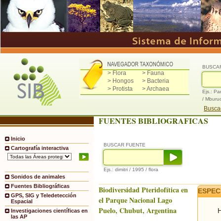
BUSCA
> Flora
> Fauna
> Hongos
> Bacteria
> Protista
> Archaea
Ejs.: Pa
/ Mburu
Buscad
FUENTES BIBLIOGRAFICAS
Inicio
BUSCAR FUENTE
Cartografía interactiva
Ejs.: dimitri / 1995 / flora
Sonidos de animales
Fuentes Bibliográficas
Biodiversidad Pteridofítica en
ESPEC
GPS, SIG y Teledetección
el Parque Nacional Lago
Espacial
Puelo, Chubut, Argentina
H
Investigaciones científicas en
las AP