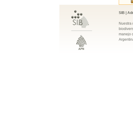
SIB | Ad
Nuestra 
biodivers
manejo q
Argentin