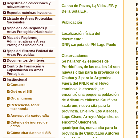
Registros de colecciones y
Cassa de Pazos, L.; Vidoz, F.F. y
relevamientos
De la Sota E.R.
Especies exóticas invasoras
Listado de Áreas Protegidas
Publicación
Nacionales
Mapa de Eco-Regiones y
Áreas Protegidas Nacionales
Localización física del
Mapa de Regiones
documento :
Administrativas y Áreas
DRP, carpeta de PN Lago Puelo
Protegidas Nacionales
Mapa del Sistema Federal de
Áreas Protegidas
Observaciones:
Documentos de interés
Se hallaron 42 especies de
Centro de Formación y
Pteridofitas, de las cuales 14 son
Capacitación en Áreas
nuevas citas para la provincia de
Protegidas
Chubut y 3 para la Argentina.
Institucional
Fuera del PNLP, en el Hoyo,
Contacto
camino a la cascada, se
Qué es el SIB
encontró una pequeña población
Organigrama
de Adiantum chilense Kaulf. var.
Referencias sobre
scabrum, nueva cita para la
taxonomía
provincia. En el PN Los Alerces,
Acerca de la cartografía
Lago Cisne, Arroyo Alejandro, se
encontró Gleichenia
Criterios de ingreso de
datos
quadripartita, nueva cita para la
Cómo citar datos del SIB
provincia de Chubut.Los Autores