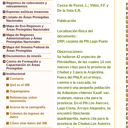
Registros de colecciones y
Cassa de Pazos, L.; Vidoz, F.F. y
relevamientos
De la Sota E.R.
Especies exóticas invasoras
Listado de Áreas Protegidas
Publicación
Nacionales
Mapa de Eco-Regiones y
Áreas Protegidas Nacionales
Localización física del
Mapa de Regiones
documento :
Administrativas y Áreas
DRP, carpeta de PN Lago Puelo
Protegidas Nacionales
Mapa del Sistema Federal de
Áreas Protegidas
Observaciones:
Documentos de interés
Se hallaron 42 especies de
Centro de Formación y
Pteridofitas, de las cuales 14 son
Capacitación en Áreas
nuevas citas para la provincia de
Protegidas
Chubut y 3 para la Argentina.
Institucional
Fuera del PNLP, en el Hoyo,
Contacto
camino a la cascada, se
Qué es el SIB
encontró una pequeña población
Organigrama
de Adiantum chilense Kaulf. var.
Referencias sobre
scabrum, nueva cita para la
taxonomía
provincia. En el PN Los Alerces,
Acerca de la cartografía
Lago Cisne, Arroyo Alejandro, se
encontró Gleichenia
Criterios de ingreso de
datos
quadripartita, nueva cita para la
Cómo citar datos del SIB
provincia de Chubut.Los Autores