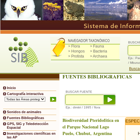
BUSCA
> Flora
> Fauna
> Hongos
> Bacteria
> Protista
> Archaea
Ejs.: Pa
/ Mburu
Buscad
FUENTES BIBLIOGRAFICAS
Inicio
BUSCAR FUENTE
Cartografía interactiva
Ejs.: dimitri / 1995 / flora
Sonidos de animales
Fuentes Bibliográficas
Biodiversidad Pteridofítica en
ESPEC
GPS, SIG y Teledetección
el Parque Nacional Lago
Espacial
Puelo, Chubut, Argentina
H
Investigaciones científicas en
las AP