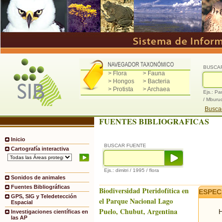
BUSCA
> Flora
> Fauna
> Hongos
> Bacteria
> Protista
> Archaea
Ejs.: Pa
/ Mburu
Buscad
FUENTES BIBLIOGRAFICAS
Inicio
BUSCAR FUENTE
Cartografía interactiva
Ejs.: dimitri / 1995 / flora
Sonidos de animales
Fuentes Bibliográficas
Biodiversidad Pteridofítica en
ESPEC
GPS, SIG y Teledetección
el Parque Nacional Lago
Espacial
Puelo, Chubut, Argentina
H
Investigaciones científicas en
las AP