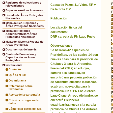
Registros de colecciones y
Cassa de Pazos, L.; Vidoz, F.F. y
relevamientos
De la Sota E.R.
Especies exóticas invasoras
Listado de Áreas Protegidas
Publicación
Nacionales
Mapa de Eco-Regiones y
Áreas Protegidas Nacionales
Localización física del
Mapa de Regiones
documento :
Administrativas y Áreas
DRP, carpeta de PN Lago Puelo
Protegidas Nacionales
Mapa del Sistema Federal de
Áreas Protegidas
Observaciones:
Documentos de interés
Se hallaron 42 especies de
Centro de Formación y
Pteridofitas, de las cuales 14 son
Capacitación en Áreas
nuevas citas para la provincia de
Protegidas
Chubut y 3 para la Argentina.
Institucional
Fuera del PNLP, en el Hoyo,
Contacto
camino a la cascada, se
Qué es el SIB
encontró una pequeña población
Organigrama
de Adiantum chilense Kaulf. var.
Referencias sobre
scabrum, nueva cita para la
taxonomía
provincia. En el PN Los Alerces,
Acerca de la cartografía
Lago Cisne, Arroyo Alejandro, se
encontró Gleichenia
Criterios de ingreso de
datos
quadripartita, nueva cita para la
Cómo citar datos del SIB
provincia de Chubut.Los Autores