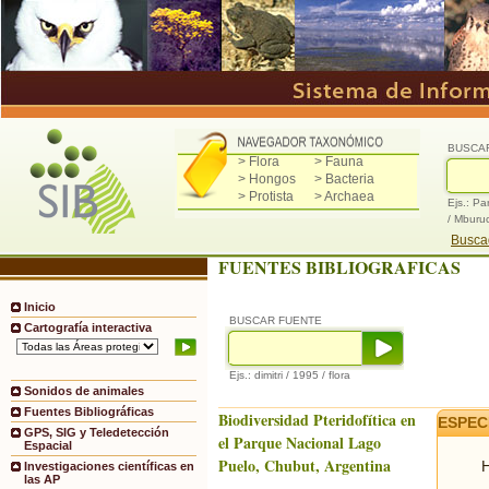
BUSCA
> Flora
> Fauna
> Hongos
> Bacteria
> Protista
> Archaea
Ejs.: Pa
/ Mburu
Buscad
FUENTES BIBLIOGRAFICAS
Inicio
BUSCAR FUENTE
Cartografía interactiva
Ejs.: dimitri / 1995 / flora
Sonidos de animales
Fuentes Bibliográficas
Biodiversidad Pteridofítica en
ESPEC
GPS, SIG y Teledetección
el Parque Nacional Lago
Espacial
Puelo, Chubut, Argentina
H
Investigaciones científicas en
las AP