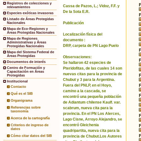
Registros de colecciones y
Cassa de Pazos, L.; Vidoz, F.F. y
relevamientos
De la Sota E.R.
Especies exóticas invasoras
Listado de Áreas Protegidas
Publicación
Nacionales
Mapa de Eco-Regiones y
Áreas Protegidas Nacionales
Localización física del
Mapa de Regiones
documento :
Administrativas y Áreas
DRP, carpeta de PN Lago Puelo
Protegidas Nacionales
Mapa del Sistema Federal de
Áreas Protegidas
Observaciones:
Documentos de interés
Se hallaron 42 especies de
Centro de Formación y
Pteridofitas, de las cuales 14 son
Capacitación en Áreas
nuevas citas para la provincia de
Protegidas
Chubut y 3 para la Argentina.
Institucional
Fuera del PNLP, en el Hoyo,
Contacto
camino a la cascada, se
Qué es el SIB
encontró una pequeña población
Organigrama
de Adiantum chilense Kaulf. var.
Referencias sobre
scabrum, nueva cita para la
taxonomía
provincia. En el PN Los Alerces,
Acerca de la cartografía
Lago Cisne, Arroyo Alejandro, se
encontró Gleichenia
Criterios de ingreso de
datos
quadripartita, nueva cita para la
Cómo citar datos del SIB
provincia de Chubut.Los Autores