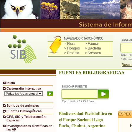
BUSCA
> Flora
> Fauna
> Hongos
> Bacteria
> Protista
> Archaea
Ejs.: Pa
/ Mburu
Buscad
FUENTES BIBLIOGRAFICAS
Inicio
BUSCAR FUENTE
Cartografía interactiva
Ejs.: dimitri / 1995 / flora
Sonidos de animales
Fuentes Bibliográficas
Biodiversidad Pteridofítica en
ESPEC
GPS, SIG y Teledetección
el Parque Nacional Lago
Espacial
Puelo, Chubut, Argentina
H
Investigaciones científicas en
las AP