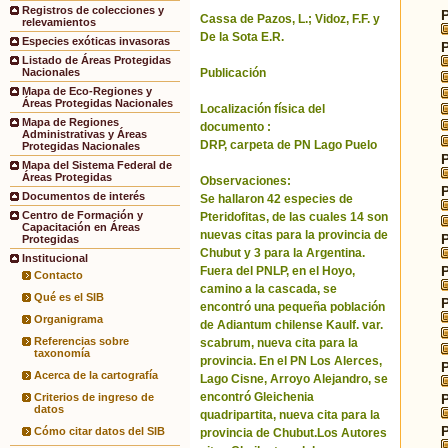
Registros de colecciones y
Cassa de Pazos, L.; Vidoz, F.F. y
relevamientos
De la Sota E.R.
Especies exóticas invasoras
Listado de Áreas Protegidas
Publicación
Nacionales
Mapa de Eco-Regiones y
Áreas Protegidas Nacionales
Localización física del
Mapa de Regiones
documento :
Administrativas y Áreas
DRP, carpeta de PN Lago Puelo
Protegidas Nacionales
Mapa del Sistema Federal de
Áreas Protegidas
Observaciones:
Documentos de interés
Se hallaron 42 especies de
Centro de Formación y
Pteridofitas, de las cuales 14 son
Capacitación en Áreas
nuevas citas para la provincia de
Protegidas
Chubut y 3 para la Argentina.
Institucional
Fuera del PNLP, en el Hoyo,
Contacto
camino a la cascada, se
Qué es el SIB
encontró una pequeña población
Organigrama
de Adiantum chilense Kaulf. var.
Referencias sobre
scabrum, nueva cita para la
taxonomía
provincia. En el PN Los Alerces,
Acerca de la cartografía
Lago Cisne, Arroyo Alejandro, se
encontró Gleichenia
Criterios de ingreso de
datos
quadripartita, nueva cita para la
Cómo citar datos del SIB
provincia de Chubut.Los Autores