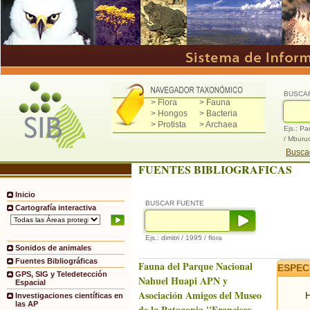
BUSCA
> Flora
> Fauna
> Hongos
> Bacteria
> Protista
> Archaea
Ejs.: Pa
/ Mburu
Buscad
FUENTES BIBLIOGRAFICAS
Inicio
BUSCAR FUENTE
Cartografía interactiva
Ejs.: dimitri / 1995 / flora
Sonidos de animales
Fuentes Bibliográficas
Fauna del Parque Nacional
ESPEC
GPS, SIG y Teledetección
Nahuel Huapi APN y
Espacial
Asociación Amigos del Museo
H
Investigaciones científicas en
las AP
de la Patagonia ''Francisco