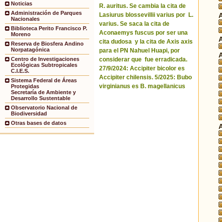
Noticias
R. auritus. Se cambia la cita de
Administración de Parques
Lasiurus blossevillii varius por L.
Nacionales
varius. Se saca la cita de
Biblioteca Perito Francisco P.
Aconaemys fuscus por ser una
Moreno
cita dudosa y la cita de Axis axis
Reserva de Biosfera Andino
Norpatagónica
para el PN Nahuel Huapi, por
considerar que fue erradicada.
Centro de Investigaciones
Ecológicas Subtropicales
27/9/2024: Accipiter bicolor es
C.I.E.S.
Accipiter chilensis. 5/2025: Bubo
Sistema Federal de Áreas
virginianus es B. magellanicus
Protegidas
Secretaría de Ambiente y
Desarrollo Sustentable
Observatorio Nacional de
Biodiversidad
Otras bases de datos