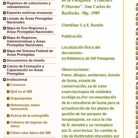
Registros de colecciones y
P.Moreno''. San Carlos de
relevamientos
Bariloche. 38p. 1989
Especies exóticas invasoras
Listado de Áreas Protegidas
Nacionales
Chehébar C.y E. Ramilo
Mapa de Eco-Regiones y
Áreas Protegidas Nacionales
Publicación
Mapa de Regiones
Administrativas y Áreas
Protegidas Nacionales
Localización física del
Mapa del Sistema Federal de
documento :
Áreas Protegidas
en Biblioteca de DR Patagonia
Documentos de interés
Centro de Formación y
Observaciones:
Capacitación en Áreas
Protegidas
Fotos, dibujos, ambientes, listado
Institucional
de fauna, estado de
Contacto
conservación, sp de valor
especial,mapas de unidades
Qué es el SIB
ecológicas.Por recomendación
Organigrama
de la consultoria de fauna para la
Referencias sobre
actualización de los planes de
taxonomía
gestión de los parques de
Acerca de la cartografía
norpatagonia, se saca la cita
Criterios de ingreso de
de D. darwinii y se reemplazo
datos
por D. sexcinctus. Se cambia la
Cómo citar datos del SIB
cita de Reithrodon ohysoides por