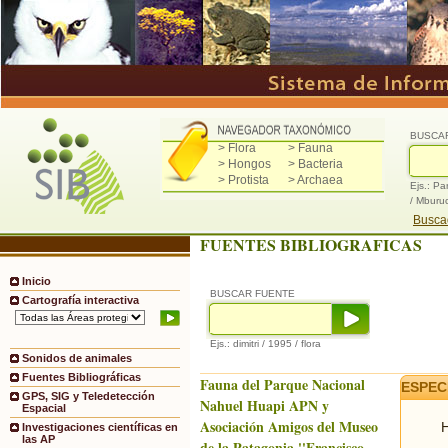
BUSCA
> Flora
> Fauna
> Hongos
> Bacteria
> Protista
> Archaea
Ejs.: Pa
/ Mburu
Buscad
FUENTES BIBLIOGRAFICAS
Inicio
BUSCAR FUENTE
Cartografía interactiva
Ejs.: dimitri / 1995 / flora
Sonidos de animales
Fuentes Bibliográficas
Fauna del Parque Nacional
ESPEC
GPS, SIG y Teledetección
Nahuel Huapi APN y
Espacial
Asociación Amigos del Museo
H
Investigaciones científicas en
las AP
de la Patagonia ''Francisco