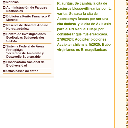
Noticias
R. auritus. Se cambia la cita de
Administración de Parques
Lasiurus blossevillii varius por L.
Nacionales
varius. Se saca la cita de
Biblioteca Perito Francisco P.
Aconaemys fuscus por ser una
Moreno
cita dudosa y la cita de Axis axis
Reserva de Biosfera Andino
Norpatagónica
para el PN Nahuel Huapi, por
considerar que fue erradicada.
Centro de Investigaciones
Ecológicas Subtropicales
27/9/2024: Accipiter bicolor es
C.I.E.S.
Accipiter chilensis. 5/2025: Bubo
Sistema Federal de Áreas
virginianus es B. magellanicus
Protegidas
Secretaría de Ambiente y
Desarrollo Sustentable
Observatorio Nacional de
Biodiversidad
Otras bases de datos