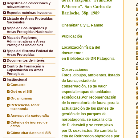
Registros de colecciones y
P.Moreno''. San Carlos de
relevamientos
Bariloche. 38p. 1989
Especies exóticas invasoras
Listado de Áreas Protegidas
Nacionales
Chehébar C.y E. Ramilo
Mapa de Eco-Regiones y
Áreas Protegidas Nacionales
Publicación
Mapa de Regiones
Administrativas y Áreas
Protegidas Nacionales
Localización física del
Mapa del Sistema Federal de
documento :
Áreas Protegidas
en Biblioteca de DR Patagonia
Documentos de interés
Centro de Formación y
Observaciones:
Capacitación en Áreas
Protegidas
Fotos, dibujos, ambientes, listado
Institucional
de fauna, estado de
Contacto
conservación, sp de valor
especial,mapas de unidades
Qué es el SIB
ecológicas.Por recomendación
Organigrama
de la consultoria de fauna para la
Referencias sobre
actualización de los planes de
taxonomía
gestión de los parques de
Acerca de la cartografía
norpatagonia, se saca la cita
Criterios de ingreso de
de D. darwinii y se reemplazo
datos
por D. sexcinctus. Se cambia la
Cómo citar datos del SIB
cita de Reithrodon ohysoides por