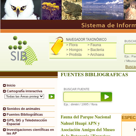
BUSCA
> Flora
> Fauna
> Hongos
> Bacteria
> Protista
> Archaea
Ejs.: Pa
/ Mburu
Buscad
FUENTES BIBLIOGRAFICAS
Inicio
BUSCAR FUENTE
Cartografía interactiva
Ejs.: dimitri / 1995 / flora
Sonidos de animales
Fuentes Bibliográficas
Fauna del Parque Nacional
ESPEC
GPS, SIG y Teledetección
Nahuel Huapi APN y
Espacial
Asociación Amigos del Museo
H
Investigaciones científicas en
las AP
de la Patagonia ''Francisco