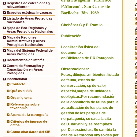
Registros de colecciones y
P.Moreno''. San Carlos de
relevamientos
Bariloche. 38p. 1989
Especies exóticas invasoras
Listado de Áreas Protegidas
Nacionales
Chehébar C.y E. Ramilo
Mapa de Eco-Regiones y
Áreas Protegidas Nacionales
Publicación
Mapa de Regiones
Administrativas y Áreas
Protegidas Nacionales
Localización física del
Mapa del Sistema Federal de
documento :
Áreas Protegidas
en Biblioteca de DR Patagonia
Documentos de interés
Centro de Formación y
Observaciones:
Capacitación en Áreas
Protegidas
Fotos, dibujos, ambientes, listado
Institucional
de fauna, estado de
Contacto
conservación, sp de valor
especial,mapas de unidades
Qué es el SIB
ecológicas.Por recomendación
Organigrama
de la consultoria de fauna para la
Referencias sobre
actualización de los planes de
taxonomía
gestión de los parques de
Acerca de la cartografía
norpatagonia, se saca la cita
Criterios de ingreso de
de D. darwinii y se reemplazo
datos
por D. sexcinctus. Se cambia la
Cómo citar datos del SIB
cita de Reithrodon ohysoides por