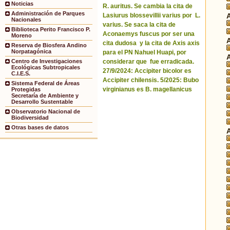
Noticias
R. auritus. Se cambia la cita de
Administración de Parques
Lasiurus blossevillii varius por L.
Nacionales
varius. Se saca la cita de
Biblioteca Perito Francisco P.
Aconaemys fuscus por ser una
Moreno
cita dudosa y la cita de Axis axis
Reserva de Biosfera Andino
Norpatagónica
para el PN Nahuel Huapi, por
considerar que fue erradicada.
Centro de Investigaciones
Ecológicas Subtropicales
27/9/2024: Accipiter bicolor es
C.I.E.S.
Accipiter chilensis. 5/2025: Bubo
Sistema Federal de Áreas
virginianus es B. magellanicus
Protegidas
Secretaría de Ambiente y
Desarrollo Sustentable
Observatorio Nacional de
Biodiversidad
Otras bases de datos