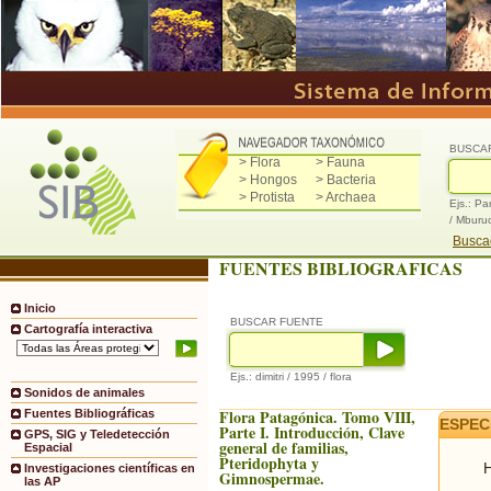
BUSCA
> Flora
> Fauna
> Hongos
> Bacteria
> Protista
> Archaea
Ejs.: Pa
/ Mburu
Buscad
FUENTES BIBLIOGRAFICAS
Inicio
BUSCAR FUENTE
Cartografía interactiva
Ejs.: dimitri / 1995 / flora
Sonidos de animales
Flora Patagónica. Tomo VIII,
Fuentes Bibliográficas
ESPEC
Parte I. Introducción, Clave
GPS, SIG y Teledetección
general de familias,
Espacial
Pteridophyta y
H
Investigaciones científicas en
Gimnospermae.
las AP