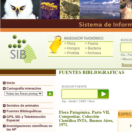
BUSCA
> Flora
> Fauna
> Hongos
> Bacteria
> Protista
> Archaea
Ejs.: Pa
/ Mburu
Buscad
FUENTES BIBLIOGRAFICAS
Inicio
BUSCAR FUENTE
Cartografía interactiva
Ejs.: dimitri / 1995 / flora
Sonidos de animales
Flora Patagónica. Parte VII,
Fuentes Bibliográficas
ESPEC
Compositae. Colección
GPS, SIG y Teledetección
Científica INTA. Buenos Aires,
Espacial
1971.
H
Investigaciones científicas en
las AP