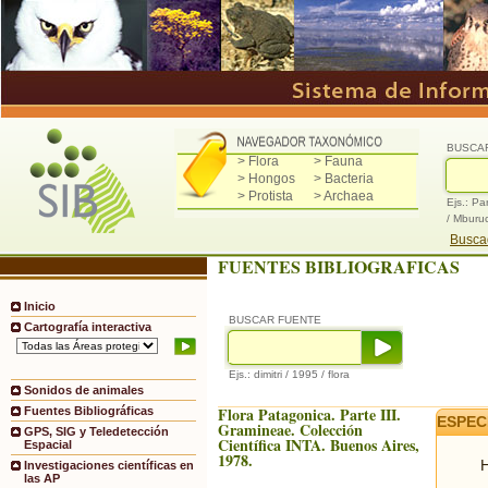
BUSCA
> Flora
> Fauna
> Hongos
> Bacteria
> Protista
> Archaea
Ejs.: Pa
/ Mburu
Buscad
FUENTES BIBLIOGRAFICAS
Inicio
BUSCAR FUENTE
Cartografía interactiva
Ejs.: dimitri / 1995 / flora
Sonidos de animales
Flora Patagonica. Parte III.
Fuentes Bibliográficas
ESPEC
Gramineae. Colección
GPS, SIG y Teledetección
Científica INTA. Buenos Aires,
Espacial
1978.
H
Investigaciones científicas en
las AP