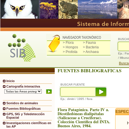
BUSCA
> Flora
> Fauna
> Hongos
> Bacteria
> Protista
> Archaea
Ejs.: Pa
/ Mburu
Buscad
FUENTES BIBLIOGRAFICAS
Inicio
BUSCAR FUENTE
Cartografía interactiva
Ejs.: dimitri / 1995 / flora
Sonidos de animales
Flora Patagónica. Parte IV a.
Fuentes Bibliográficas
ESPEC
Dicotiledóneas dialipétalas
GPS, SIG y Teledetección
(Salicaceae a Cruciferae).
Espacial
Colección Científica del INTA.
H
Investigaciones científicas en
Buenos Aires, 1984.
las AP