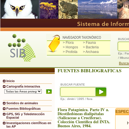
BUSCA
> Flora
> Fauna
> Hongos
> Bacteria
> Protista
> Archaea
Ejs.: Pa
/ Mburu
Buscad
FUENTES BIBLIOGRAFICAS
Inicio
BUSCAR FUENTE
Cartografía interactiva
Ejs.: dimitri / 1995 / flora
Sonidos de animales
Flora Patagónica. Parte IV a.
Fuentes Bibliográficas
ESPEC
Dicotiledóneas dialipétalas
GPS, SIG y Teledetección
(Salicaceae a Cruciferae).
Espacial
Colección Científica del INTA.
H
Investigaciones científicas en
Buenos Aires, 1984.
las AP