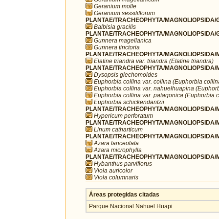
Geranium molle
Geranium sessiliflorum
PLANTAE/TRACHEOPHYTA/MAGNOLIOPSIDA/G
Balbisia gracilis
PLANTAE/TRACHEOPHYTA/MAGNOLIOPSIDA/G
Gunnera magellanica
Gunnera tinctoria
PLANTAE/TRACHEOPHYTA/MAGNOLIOPSIDA/MA
Elatine triandra var. triandra (Elatine triandra)
PLANTAE/TRACHEOPHYTA/MAGNOLIOPSIDA/MA
Dysopsis glechomoides
Euphorbia collina var. collina (Euphorbia collin
Euphorbia collina var. nahuelhuapina (Euphorb
Euphorbia collina var. patagonica (Euphorbia c
Euphorbia schickendantzii
PLANTAE/TRACHEOPHYTA/MAGNOLIOPSIDA/MA
Hypericum perforatum
PLANTAE/TRACHEOPHYTA/MAGNOLIOPSIDA/MA
Linum catharticum
PLANTAE/TRACHEOPHYTA/MAGNOLIOPSIDA/MA
Azara lanceolata
Azara microphylla
PLANTAE/TRACHEOPHYTA/MAGNOLIOPSIDA/MA
Hybanthus parviflorus
Viola auricolor
Viola columnaris
Áreas protegidas citadas
Parque Nacional Nahuel Huapi