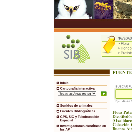
> Flora
> Hongo
> Protist
FUENTE
Inicio
BUSCAR F
Cartografía interactiva
Ejs.: dimitri 
Sonidos de animales
Flora Pata
Fuentes Bibliográficas
Dicotiledón
GPS, SIG y Teledetección
(Oxalidace
Espacial
Colección 
Investigaciones científicas en
Buenos Air
las AP