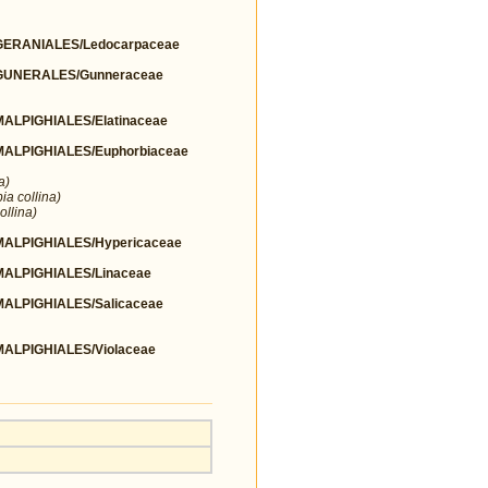
ERANIALES/Ledocarpaceae
UNERALES/Gunneraceae
LPIGHIALES/Elatinaceae
LPIGHIALES/Euphorbiaceae
a)
ia collina)
ollina)
LPIGHIALES/Hypericaceae
LPIGHIALES/Linaceae
LPIGHIALES/Salicaceae
LPIGHIALES/Violaceae