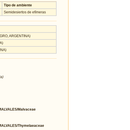
Tipo de ambiente
Semidesiertos de efímeras
 NEGRO, ARGENTINA)
A)
INA)
ta)
ALVALES/Malvaceae
ALVALES/Thymelaeaceae