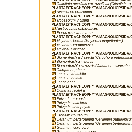
Griselinia ruscifolia var. ruscifolia (Griselinia rus
PLANTAE/TRACHEOPHYTA/MAGNOLIOPSIDA/B
Aextoxicon punctatum
PLANTAE/TRACHEOPHYTA/MAGNOLIOPSIDA/BR
Tropaeolum incisum
PLANTAE/TRACHEOPHYTA/MAGNOLIOPSIDA/C
Austrocactus patagonicus
Pterocactus araucanus
PLANTAE/TRACHEOPHYTA/MAGNOLIOPSIDA/C
Maytenus boaria (Maytenus magellanica)
Maytenus chubutensis
Maytenus disticha
PLANTAE/TRACHEOPHYTA/MAGNOLIOPSIDA/C
Blumenbachia dissecta (Caiophora patagonica
Blumenbachia insignis
Blumenbachia silvestris (Caiophora silvestris)
Caiophora prietea
Loasa acanthifolia
Loasa acerifolia
Loasa nana
PLANTAE/TRACHEOPHYTA/MAGNOLIOPSIDA/CU
Coriaria ruscifolia
PLANTAE/TRACHEOPHYTA/MAGNOLIOPSIDA/FA
Polygala pratensis
Polygala salasiana
Polygala stenophylla
PLANTAE/TRACHEOPHYTA/MAGNOLIOPSIDA/G
Erodium cicutarium
Geranium berteroanum (Geranium patagonicu
Geranium berteroanum (Geranium berterianum
Geranium core-core
Geranium magellanicum