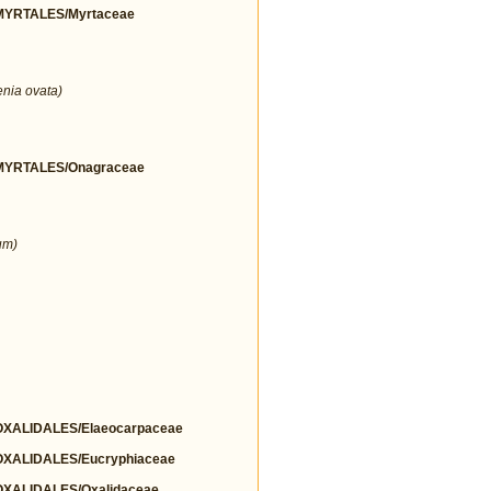
YRTALES/Myrtaceae
nia ovata)
YRTALES/Onagraceae
um)
ALIDALES/Elaeocarpaceae
ALIDALES/Eucryphiaceae
ALIDALES/Oxalidaceae