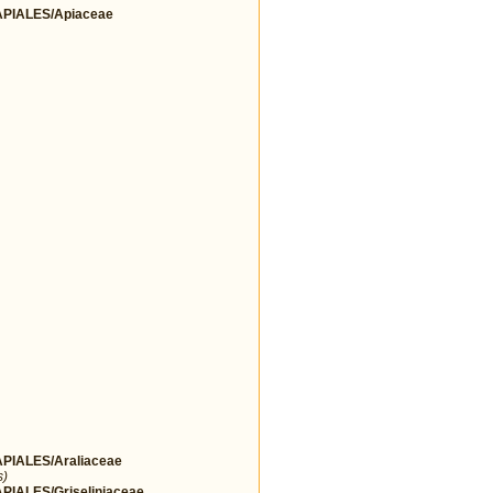
IALES/Apiaceae
IALES/Araliaceae
s)
ALES/Griseliniaceae