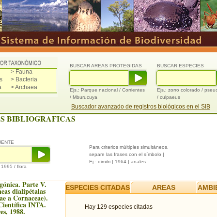
BUSCAR AREAS PROTEGIDAS
BUSCAR ESPECIES
> Fauna
s
> Bacteria
a
> Archaea
Ejs.: Parque nacional / Corrientes
Ejs.: zorro colorado / pse
/ Mburucuya
/ culpaeus
Buscador avanzado de registros biológicos en el SIB
S BIBLIOGRAFICAS
UENTE
Para criterios múltiples simultáneos,
separe las frases con el símbolo |
Ej.: dimitri | 1964 | anales
/ 1995 / flora
gónica. Parte V.
ESPECIES CITADAS
AREAS
AMBI
eas dialipétalas
ae a Cornaceae).
Científica INTA.
Hay 129 especies citadas
es, 1988.