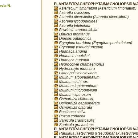
PLANTAE/TRACHEOPHYTA/MAGNOLIOPSIDA/AP
via N.
Asteriscium fimbriatum (Astericium fimbriatum)
Azorella crassipes
Azorella diversifolia (Azorella diversiflora)
Azorella lycopodioides
Azorella trifoliolata
Bowlesia tropaeolifolia
Daucus montanus
Diposis patagonica
Eryngium horridum (Eryngium paniculatum)
Eryngium pseudojunceum
Huanaca andina
Huanaca boelckei
Huanaca burkartii
Hydrocotyle chamaemorus
Hydrocotyle indecora
Lilaeopsis macloviana
Mulinum albovaginatum
Mulinum echinus
Mulinum leptacanthum
Mulinum microphyllum
Mulinum spinosum
Osmorhiza chilensis
Osmorhiza depauperata
Osmorhiza glabrata
Pastinaca sativa
Pozoa coriacea
Sanicula crassicaulis
Sanicula graveolens
PLANTAE/TRACHEOPHYTA/MAGNOLIOPSIDA/AP
Raukaua laetevirens (Pseudopanax laeteviren
PLANTAE/TRACHEOPHYTA/MAGNOLIOPSIDA/API