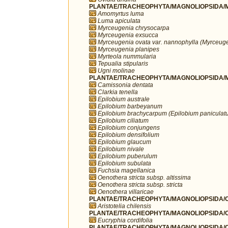
PLANTAE/TRACHEOPHYTA/MAGNOLIOPSIDA/M
Amomyrtus luma
Luma apiculata
Myrceugenia chrysocarpa
Myrceugenia exsucca
Myrceugenia ovata var. nannophylla (Myrceuge
Myrceugenia planipes
Myrteola nummularia
Tepualia stipularis
Ugni molinae
PLANTAE/TRACHEOPHYTA/MAGNOLIOPSIDA/M
Camissonia dentata
Clarkia tenella
Epilobium australe
Epilobium barbeyanum
Epilobium brachycarpum (Epilobium paniculat
Epilobium ciliatum
Epilobium conjungens
Epilobium densifolium
Epilobium glaucum
Epilobium nivale
Epilobium puberulum
Epilobium subulata
Fuchsia magellanica
Oenothera stricta subsp. altissima
Oenothera stricta subsp. stricta
Oenothera villaricae
PLANTAE/TRACHEOPHYTA/MAGNOLIOPSIDA/OX
Aristotelia chilensis
PLANTAE/TRACHEOPHYTA/MAGNOLIOPSIDA/OX
Eucryphia cordifolia
PLANTAE/TRACHEOPHYTA/MAGNOLIOPSIDA/OX