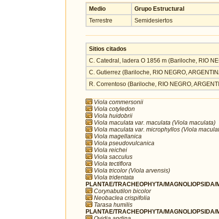
Medio
Grupo Estructural
Terrestre
Semidesiertos
Sitios citados
C. Catedral, ladera O 1856 m (Bariloche, RIO
C. Gutierrez (Bariloche, RIO NEGRO, ARGENTIN
R. Correntoso (Bariloche, RIO NEGRO, ARGENT
Viola commersonii
Viola cotyledon
Viola huidobrii
Viola maculata var. maculata (Viola maculata)
Viola maculata var. microphyllos (Viola macula
Viola magellanica
Viola pseudovulcanica
Viola reichei
Viola sacculus
Viola tectiflora
Viola tricolor (Viola arvensis)
Viola tridentata
PLANTAE/TRACHEOPHYTA/MAGNOLIOPSIDA/M
Corynabutilon bicolor
Neobaclea crispifolia
Tarasa humilis
PLANTAE/TRACHEOPHYTA/MAGNOLIOPSIDA/M
Ovidia andina