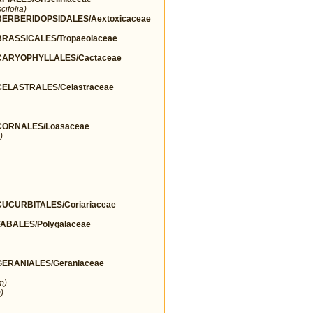
cifolia)
ERBERIDOPSIDALES/Aextoxicaceae
ASSICALES/Tropaeolaceae
ARYOPHYLLALES/Cactaceae
ELASTRALES/Celastraceae
ORNALES/Loasaceae
)
CURBITALES/Coriariaceae
BALES/Polygalaceae
ERANIALES/Geraniaceae
m)
)