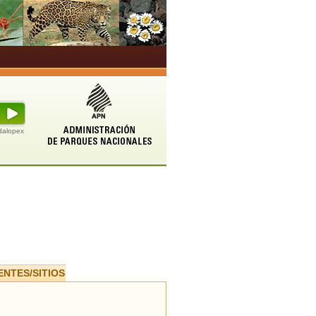
udalopex
ENTES/SITIOS