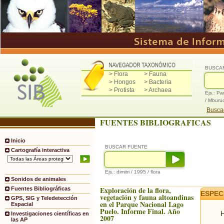
BUSCA
> Flora
> Fauna
> Hongos
> Bacteria
> Protista
> Archaea
Ejs.: Pa
/ Mburu
Buscad
FUENTES BIBLIOGRAFICAS
Inicio
BUSCAR FUENTE
Cartografía interactiva
Ejs.: dimitri / 1995 / flora
Sonidos de animales
Exploración de la flora,
Fuentes Bibliográficas
ESPEC
vegetación y fauna altoandinas
GPS, SIG y Teledetección
en el Parque Nacional Lago
Espacial
Puelo. Informe Final. Año
H
Investigaciones científicas en
2007
las AP