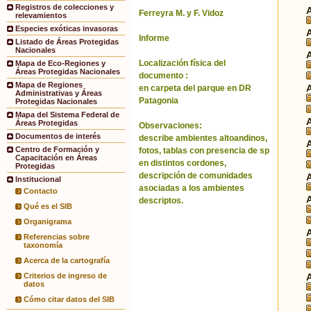
Registros de colecciones y
Ferreyra M. y F. Vidoz
relevamientos
Especies exóticas invasoras
Informe
Listado de Áreas Protegidas
Nacionales
Localización física del
Mapa de Eco-Regiones y
Áreas Protegidas Nacionales
documento :
Mapa de Regiones
en carpeta del parque en DR
Administrativas y Áreas
Patagonia
Protegidas Nacionales
Mapa del Sistema Federal de
Áreas Protegidas
Observaciones:
Documentos de interés
describe ambientes altoandinos,
Centro de Formación y
fotos, tablas con presencia de sp
Capacitación en Áreas
en distintos cordones,
Protegidas
descripción de comunidades
Institucional
asociadas a los ambientes
Contacto
descriptos.
Qué es el SIB
Organigrama
Referencias sobre
taxonomía
Acerca de la cartografía
Criterios de ingreso de
datos
Cómo citar datos del SIB