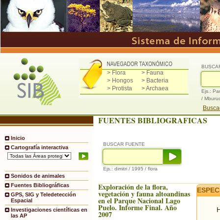
BUSCA
> Flora
> Fauna
> Hongos
> Bacteria
> Protista
> Archaea
Ejs.: Pa
/ Mburu
Buscad
FUENTES BIBLIOGRAFICAS
Inicio
BUSCAR FUENTE
Cartografía interactiva
Ejs.: dimitri / 1995 / flora
Sonidos de animales
Exploración de la flora,
Fuentes Bibliográficas
ESPEC
vegetación y fauna altoandinas
GPS, SIG y Teledetección
en el Parque Nacional Lago
Espacial
Puelo. Informe Final. Año
H
Investigaciones científicas en
2007
las AP