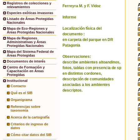
Registros de colecciones y
Ferreyra M. y F. Vidoz
relevamientos
Especies exóticas invasoras
Informe
Listado de Áreas Protegidas
Nacionales
Localización física del
Mapa de Eco-Regiones y
Áreas Protegidas Nacionales
documento :
Mapa de Regiones
en carpeta del parque en DR
Administrativas y Áreas
Patagonia
Protegidas Nacionales
Mapa del Sistema Federal de
Áreas Protegidas
Observaciones:
Documentos de interés
describe ambientes altoandinos,
Centro de Formación y
fotos, tablas con presencia de sp
Capacitación en Áreas
en distintos cordones,
Protegidas
descripción de comunidades
Institucional
asociadas a los ambientes
Contacto
descriptos.
Qué es el SIB
Organigrama
Referencias sobre
taxonomía
Acerca de la cartografía
Criterios de ingreso de
datos
Cómo citar datos del SIB