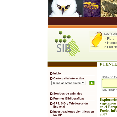
> Flora
> Hongo
> Protist
FUENTE
Inicio
BUSCAR F
Cartografía interactiva
Ejs.: dimitri 
Sonidos de animales
Exploración
Fuentes Bibliográficas
vegetación
GPS, SIG y Teledetección
en el Parq
Espacial
Puelo. Inf
Investigaciones científicas en
2007
las AP