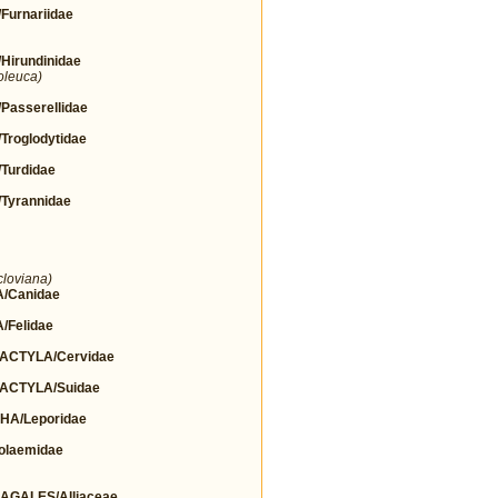
urnariidae
irundinidae
oleuca)
asserellidae
roglodytidae
urdidae
yrannidae
cloviana)
/Canidae
Felidae
CTYLA/Cervidae
ACTYLA/Suidae
A/Leporidae
olaemidae
GALES/Alliaceae