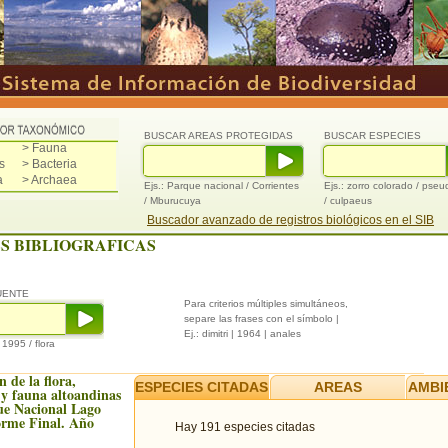
BUSCAR AREAS PROTEGIDAS
BUSCAR ESPECIES
> Fauna
s
> Bacteria
a
> Archaea
Ejs.: Parque nacional / Corrientes
Ejs.: zorro colorado / pse
/ Mburucuya
/ culpaeus
Buscador avanzado de registros biológicos en el SIB
S BIBLIOGRAFICAS
UENTE
Para criterios múltiples simultáneos,
separe las frases con el símbolo |
Ej.: dimitri | 1964 | anales
/ 1995 / flora
 de la flora,
ESPECIES CITADAS
AREAS
AMBI
 y fauna altoandinas
ue Nacional Lago
orme Final. Año
Hay 191 especies citadas