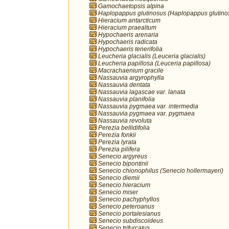
Gamochaetopsis alpina
Haplopappus glutinosus (Haplopappus glutino
Hieracium antarcticum
Hieracium praealtum
Hypochaeris arenaria
Hypochaeris radicata
Hypochaeris tenerifolia
Leucheria glacialis (Leuceria glacialis)
Leucheria papillosa (Leuceria papillosa)
Macrachaenium gracile
Nassauvia argyrophylla
Nassauvia dentata
Nassauvia lagascae var. lanata
Nassauvia planifolia
Nassauvia pygmaea var. intermedia
Nassauvia pygmaea var. pygmaea
Nassauvia revoluta
Perezia bellidifolia
Perezia fonkii
Perezia lyrata
Perezia pilifera
Senecio argyreus
Senecio bipontinii
Senecio chionophilus (Senecio hollermayeri)
Senecio diemii
Senecio hieracium
Senecio miser
Senecio pachyphyllos
Senecio peteroanus
Senecio portalesianus
Senecio subdiscoideus
Senecio trifurcatus