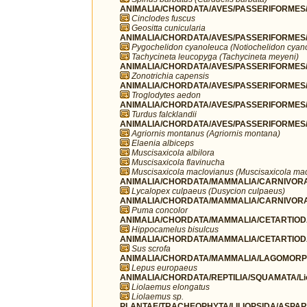
ANIMALIA/CHORDATA/AVES/PASSERIFORMES/F
Cinclodes fuscus
Geositta cunicularia
ANIMALIA/CHORDATA/AVES/PASSERIFORMES/H
Pygochelidon cyanoleuca (Notiochelidon cyan
Tachycineta leucopyga (Tachycineta meyeni)
ANIMALIA/CHORDATA/AVES/PASSERIFORMES/P
Zonotrichia capensis
ANIMALIA/CHORDATA/AVES/PASSERIFORMES/T
Troglodytes aedon
ANIMALIA/CHORDATA/AVES/PASSERIFORMES/T
Turdus falcklandii
ANIMALIA/CHORDATA/AVES/PASSERIFORMES/T
Agriornis montanus (Agriornis montana)
Elaenia albiceps
Muscisaxicola albilora
Muscisaxicola flavinucha
Muscisaxicola maclovianus (Muscisaxicola ma
ANIMALIA/CHORDATA/MAMMALIA/CARNIVORA
Lycalopex culpaeus (Dusycion culpaeus)
ANIMALIA/CHORDATA/MAMMALIA/CARNIVORA/
Puma concolor
ANIMALIA/CHORDATA/MAMMALIA/CETARTIODA
Hippocamelus bisulcus
ANIMALIA/CHORDATA/MAMMALIA/CETARTIOD
Sus scrofa
ANIMALIA/CHORDATA/MAMMALIA/LAGOMORPH
Lepus europaeus
ANIMALIA/CHORDATA/REPTILIA/SQUAMATA/Li
Liolaemus elongatus
Liolaemus sp.
PLANTAE/TRACHEOPHYTA/LILIOPSIDA/ASPARA