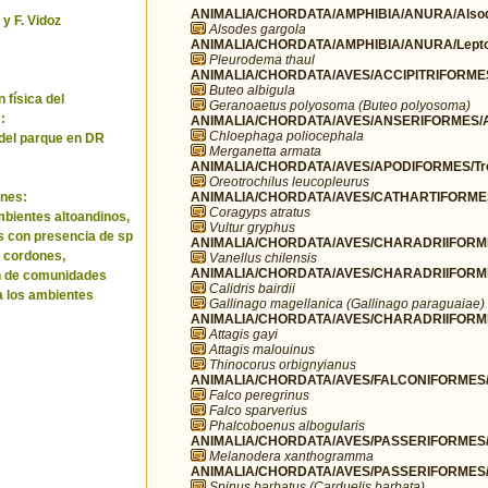
ANIMALIA/CHORDATA/AMPHIBIA/ANURA/Alsod
 y F. Vidoz
Alsodes gargola
ANIMALIA/CHORDATA/AMPHIBIA/ANURA/Leptod
Pleurodema thaul
ANIMALIA/CHORDATA/AVES/ACCIPITRIFORMES/
Buteo albigula
 física del
Geranoaetus polyosoma (Buteo polyosoma)
:
ANIMALIA/CHORDATA/AVES/ANSERIFORMES/A
Chloephaga poliocephala
del parque en DR
Merganetta armata
ANIMALIA/CHORDATA/AVES/APODIFORMES/Troc
Oreotrochilus leucopleurus
ANIMALIA/CHORDATA/AVES/CATHARTIFORMES/
nes:
Coragyps atratus
bientes altoandinos,
Vultur gryphus
as con presencia de sp
ANIMALIA/CHORDATA/AVES/CHARADRIIFORMES
s cordones,
Vanellus chilensis
ANIMALIA/CHORDATA/AVES/CHARADRIIFORME
n de comunidades
Calidris bairdii
a los ambientes
Gallinago magellanica (Gallinago paraguaiae)
ANIMALIA/CHORDATA/AVES/CHARADRIIFORMES
Attagis gayi
Attagis malouinus
Thinocorus orbignyianus
ANIMALIA/CHORDATA/AVES/FALCONIFORMES/F
Falco peregrinus
Falco sparverius
Phalcoboenus albogularis
ANIMALIA/CHORDATA/AVES/PASSERIFORMES/
Melanodera xanthogramma
ANIMALIA/CHORDATA/AVES/PASSERIFORMES/Fr
Spinus barbatus (Carduelis barbata)