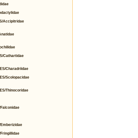
idae
actylidae
Accipitridae
natidae
hilidae
Cathartidae
/Charadriidae
S/Scolopacidae
/Thinocoridae
alconidae
Emberizidae
ingillidae