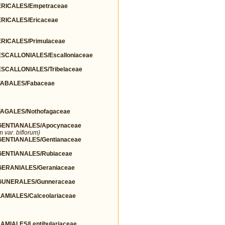
RICALES/Empetraceae
ICALES/Ericaceae
ICALES/Primulaceae
CALLONIALES/Escalloniaceae
CALLONIALES/Tribelaceae
ABALES/Fabaceae
GALES/Nothofagaceae
ENTIANALES/Apocynaceae
 var. biflorum)
NTIANALES/Gentianaceae
ENTIANALES/Rubiaceae
ERANIALES/Geraniaceae
UNERALES/Gunneraceae
MIALES/Calceolariaceae
IALES/Lentibulariaceae