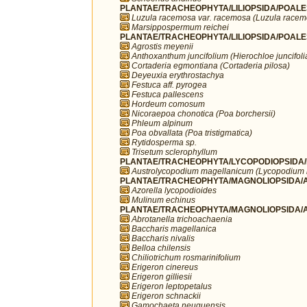
PLANTAE/TRACHEOPHYTA/LILIOPSIDA/POALE
Luzula racemosa var. racemosa (Luzula racem
Marsippospermum reichei
PLANTAE/TRACHEOPHYTA/LILIOPSIDA/POALE
Agrostis meyenii
Anthoxanthum juncifolium (Hierochloe juncifoli
Cortaderia egmontiana (Cortaderia pilosa)
Deyeuxia erythrostachya
Festuca aff. pyrogea
Festuca pallescens
Hordeum comosum
Nicoraepoa chonotica (Poa borchersii)
Phleum alpinum
Poa obvallata (Poa tristigmatica)
Rytidosperma sp.
Trisetum sclerophyllum
PLANTAE/TRACHEOPHYTA/LYCOPODIOPSIDA/L
Austrolycopodium magellanicum (Lycopodium
PLANTAE/TRACHEOPHYTA/MAGNOLIOPSIDA/AP
Azorella lycopodioides
Mulinum echinus
PLANTAE/TRACHEOPHYTA/MAGNOLIOPSIDA/A
Abrotanella trichoachaenia
Baccharis magellanica
Baccharis nivalis
Belloa chilensis
Chiliotrichum rosmarinifolium
Erigeron cinereus
Erigeron gilliesii
Erigeron leptopetalus
Erigeron schnackii
Gamochaeta neuquensis