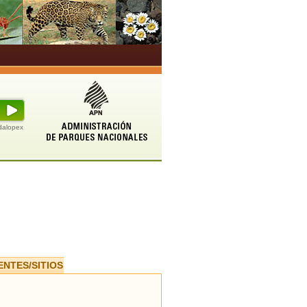
udalopex
ENTES/SITIOS