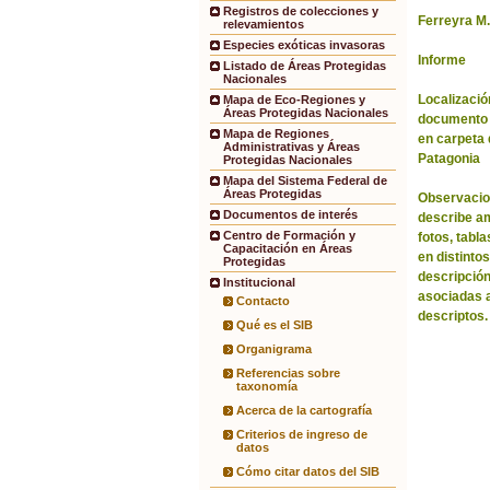
Registros de colecciones y
Ferreyra M.
relevamientos
Especies exóticas invasoras
Informe
Listado de Áreas Protegidas
Nacionales
Localización
Mapa de Eco-Regiones y
Áreas Protegidas Nacionales
documento 
Mapa de Regiones
en carpeta 
Administrativas y Áreas
Patagonia
Protegidas Nacionales
Mapa del Sistema Federal de
Áreas Protegidas
Observacio
Documentos de interés
describe am
Centro de Formación y
fotos, tabl
Capacitación en Áreas
en distinto
Protegidas
descripció
Institucional
asociadas 
Contacto
descriptos.
Qué es el SIB
Organigrama
Referencias sobre
taxonomía
Acerca de la cartografía
Criterios de ingreso de
datos
Cómo citar datos del SIB