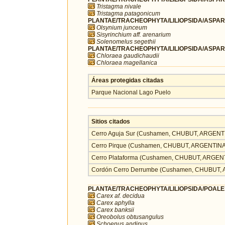
Tristagma nivale
Tristagma patagonicum
PLANTAE/TRACHEOPHYTA/LILIOPSIDA/ASPARA
Olsynium junceum
Sisyrinchium aff. arenarium
Solenomelus segethii
PLANTAE/TRACHEOPHYTA/LILIOPSIDA/ASPAR
Chloraea gaudichaudii
Chloraea magellanica
Áreas protegidas citadas
Parque Nacional Lago Puelo
Sitios citados
Cerro Aguja Sur (Cushamen, CHUBUT, ARGENT
Cerro Pirque (Cushamen, CHUBUT, ARGENTINA
Cerro Plataforma (Cushamen, CHUBUT, ARGEN
Cordón Cerro Derrumbe (Cushamen, CHUBUT,
PLANTAE/TRACHEOPHYTA/LILIOPSIDA/POALE
Carex af. decidua
Carex aphylla
Carex banksii
Oreobolus obtusangulus
Schoenus andinus