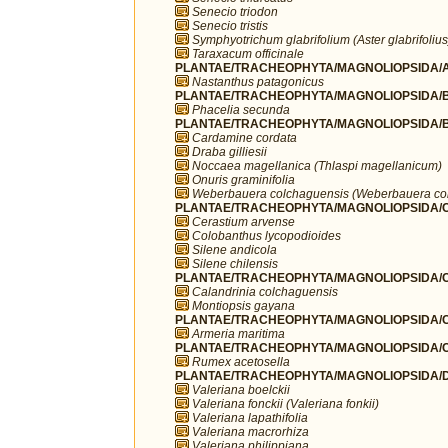
Senecio triodon
Senecio tristis
Symphyotrichum glabrifolium (Aster glabrifolius
Taraxacum officinale
PLANTAE/TRACHEOPHYTA/MAGNOLIOPSIDA/A
Nastanthus patagonicus
PLANTAE/TRACHEOPHYTA/MAGNOLIOPSIDA/B
Phacelia secunda
PLANTAE/TRACHEOPHYTA/MAGNOLIOPSIDA/B
Cardamine cordata
Draba gilliesii
Noccaea magellanica (Thlaspi magellanicum)
Onuris graminifolia
Weberbauera colchaguensis (Weberbauera co
PLANTAE/TRACHEOPHYTA/MAGNOLIOPSIDA/C
Cerastium arvense
Colobanthus lycopodioides
Silene andicola
Silene chilensis
PLANTAE/TRACHEOPHYTA/MAGNOLIOPSIDA/C
Calandrinia colchaguensis
Montiopsis gayana
PLANTAE/TRACHEOPHYTA/MAGNOLIOPSIDA/C
Armeria maritima
PLANTAE/TRACHEOPHYTA/MAGNOLIOPSIDA/C
Rumex acetosella
PLANTAE/TRACHEOPHYTA/MAGNOLIOPSIDA/DI
Valeriana boelckii
Valeriana fonckii (Valeriana fonkii)
Valeriana lapathifolia
Valeriana macrorhiza
Valeriana philippiana