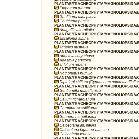
PLANTAE/TRACHEOPHYTA/MAGNOLIOPSIDA/E
Empetrum rubrum
PLANTAE/TRACHEOPHYTA/MAGNOLIOPSIDA/ER
Gaultheria caespitosa
Gaultheria pumila
PLANTAE/TRACHEOPHYTA/MAGNOLIOPSIDA/ER
Anagallis alternifolia
PLANTAE/TRACHEOPHYTA/MAGNOLIOPSIDA/ES
Escallonia alpina
PLANTAE/TRACHEOPHYTA/MAGNOLIOPSIDA/ES
Tribeles australis
PLANTAE/TRACHEOPHYTA/MAGNOLIOPSIDA/F
Adesmia corymbosa
Adesmia parvifolia
Trifolium repens
PLANTAE/TRACHEOPHYTA/MAGNOLIOPSIDA/FA
Nothofagus pumilio
PLANTAE/TRACHEOPHYTA/MAGNOLIOPSIDA/G
Diplolepis biflora (Cynanchum nummulariifolium
PLANTAE/TRACHEOPHYTA/MAGNOLIOPSIDA/GE
Gentianella magellanica
PLANTAE/TRACHEOPHYTA/MAGNOLIOPSIDA/G
Galium richardianum
PLANTAE/TRACHEOPHYTA/MAGNOLIOPSIDA/G
Geranium sessiliflorum
PLANTAE/TRACHEOPHYTA/MAGNOLIOPSIDA/G
Gunnera magellanica
PLANTAE/TRACHEOPHYTA/MAGNOLIOPSIDA/LA
Calceolaria aff. biflora
Calceolaria lagunae-blancae
Calceolaria tenella
PLANTAE/TRACHEOPHYTA/MAGNOLIOPSIDA/LAM