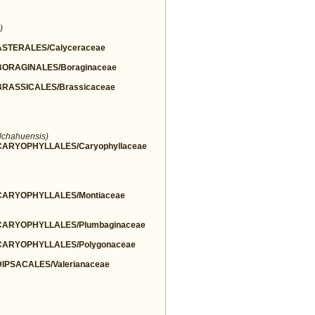
)
STERALES/Calyceraceae
ORAGINALES/Boraginaceae
RASSICALES/Brassicaceae
lchahuensis)
ARYOPHYLLALES/Caryophyllaceae
ARYOPHYLLALES/Montiaceae
ARYOPHYLLALES/Plumbaginaceae
ARYOPHYLLALES/Polygonaceae
PSACALES/Valerianaceae