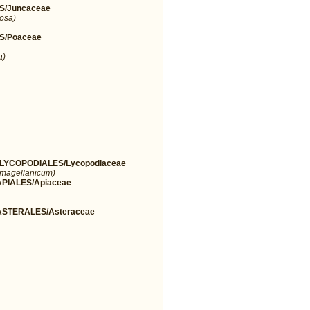
S/Juncaceae
osa)
S/Poaceae
a)
YCOPODIALES/Lycopodiaceae
 magellanicum)
IALES/Apiaceae
STERALES/Asteraceae