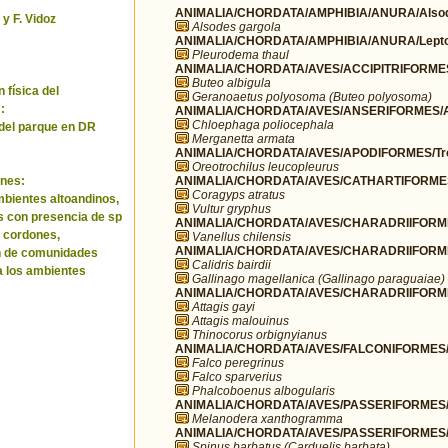
ANIMALIA/CHORDATA/AMPHIBIA/ANURA/Alsod
 y F. Vidoz
Alsodes gargola
ANIMALIA/CHORDATA/AMPHIBIA/ANURA/Leptod
Pleurodema thaul
ANIMALIA/CHORDATA/AVES/ACCIPITRIFORMES/
Buteo albigula
 física del
Geranoaetus polyosoma (Buteo polyosoma)
:
ANIMALIA/CHORDATA/AVES/ANSERIFORMES/A
Chloephaga poliocephala
del parque en DR
Merganetta armata
ANIMALIA/CHORDATA/AVES/APODIFORMES/Troc
Oreotrochilus leucopleurus
ANIMALIA/CHORDATA/AVES/CATHARTIFORMES/
nes:
Coragyps atratus
bientes altoandinos,
Vultur gryphus
as con presencia de sp
ANIMALIA/CHORDATA/AVES/CHARADRIIFORMES
s cordones,
Vanellus chilensis
ANIMALIA/CHORDATA/AVES/CHARADRIIFORME
n de comunidades
Calidris bairdii
a los ambientes
Gallinago magellanica (Gallinago paraguaiae)
ANIMALIA/CHORDATA/AVES/CHARADRIIFORMES
Attagis gayi
Attagis malouinus
Thinocorus orbignyianus
ANIMALIA/CHORDATA/AVES/FALCONIFORMES/F
Falco peregrinus
Falco sparverius
Phalcoboenus albogularis
ANIMALIA/CHORDATA/AVES/PASSERIFORMES/
Melanodera xanthogramma
ANIMALIA/CHORDATA/AVES/PASSERIFORMES/Fr
Spinus barbatus (Carduelis barbata)