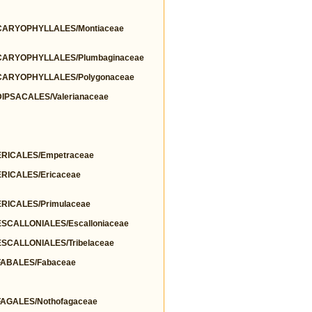
ARYOPHYLLALES/Montiaceae
ARYOPHYLLALES/Plumbaginaceae
ARYOPHYLLALES/Polygonaceae
PSACALES/Valerianaceae
RICALES/Empetraceae
ICALES/Ericaceae
ICALES/Primulaceae
CALLONIALES/Escalloniaceae
CALLONIALES/Tribelaceae
ABALES/Fabaceae
GALES/Nothofagaceae