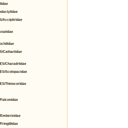
idae
actylidae
Accipitridae
natidae
hilidae
Cathartidae
/Charadriidae
S/Scolopacidae
/Thinocoridae
alconidae
Emberizidae
ingillidae