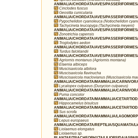
ANIMALIA/CHORDATA/AVES/PASSERIFORMES/F
Cinclodes fuscus
Geositta cunicularia
ANIMALIA/CHORDATA/AVES/PASSERIFORMES/H
Pygochelidon cyanoleuca (Notiochelidon cyan
Tachycineta leucopyga (Tachycineta meyeni)
ANIMALIA/CHORDATA/AVES/PASSERIFORMES/P
Zonotrichia capensis
ANIMALIA/CHORDATA/AVES/PASSERIFORMES/T
Troglodytes aedon
ANIMALIA/CHORDATA/AVES/PASSERIFORMES/T
Turdus falcklandii
ANIMALIA/CHORDATA/AVES/PASSERIFORMES/T
Agriornis montanus (Agriornis montana)
Elaenia albiceps
Muscisaxicola albilora
Muscisaxicola flavinucha
Muscisaxicola maclovianus (Muscisaxicola ma
ANIMALIA/CHORDATA/MAMMALIA/CARNIVORA
Lycalopex culpaeus (Dusycion culpaeus)
ANIMALIA/CHORDATA/MAMMALIA/CARNIVORA/
Puma concolor
ANIMALIA/CHORDATA/MAMMALIA/CETARTIODA
Hippocamelus bisulcus
ANIMALIA/CHORDATA/MAMMALIA/CETARTIOD
Sus scrofa
ANIMALIA/CHORDATA/MAMMALIA/LAGOMORPH
Lepus europaeus
ANIMALIA/CHORDATA/REPTILIA/SQUAMATA/Li
Liolaemus elongatus
Liolaemus sp.
PLANTAE/TRACHEOPHYTA/LILIOPSIDA/ASPARA