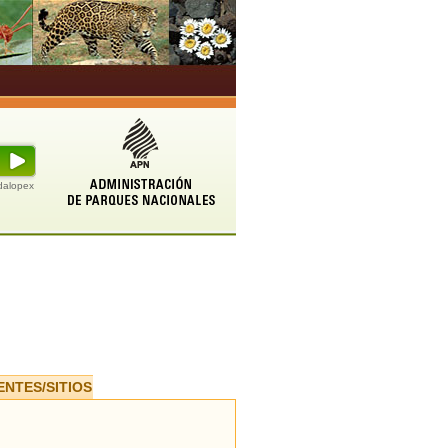
udalopex
ENTES/SITIOS