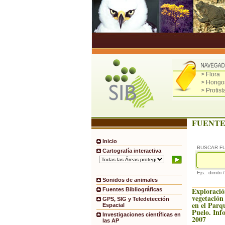
> Flora
> Hongo
> Protist
FUENTE
Inicio
BUSCAR F
Cartografía interactiva
Ejs.: dimitri 
Sonidos de animales
Exploración
Fuentes Bibliográficas
vegetación
GPS, SIG y Teledetección
en el Parq
Espacial
Puelo. Inf
Investigaciones científicas en
2007
las AP