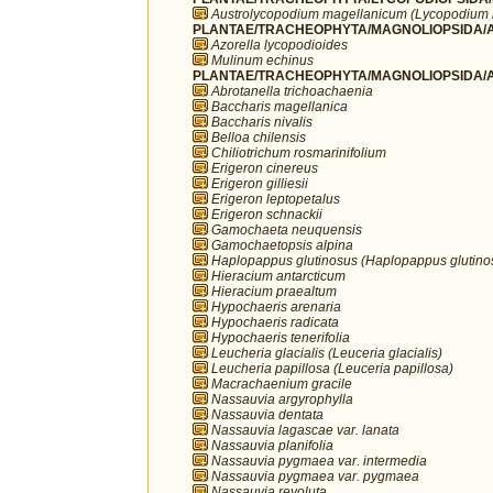
Austrolycopodium magellanicum (Lycopodium
PLANTAE/TRACHEOPHYTA/MAGNOLIOPSIDA/AP
Azorella lycopodioides
Mulinum echinus
PLANTAE/TRACHEOPHYTA/MAGNOLIOPSIDA/A
Abrotanella trichoachaenia
Baccharis magellanica
Baccharis nivalis
Belloa chilensis
Chiliotrichum rosmarinifolium
Erigeron cinereus
Erigeron gilliesii
Erigeron leptopetalus
Erigeron schnackii
Gamochaeta neuquensis
Gamochaetopsis alpina
Haplopappus glutinosus (Haplopappus glutino
Hieracium antarcticum
Hieracium praealtum
Hypochaeris arenaria
Hypochaeris radicata
Hypochaeris tenerifolia
Leucheria glacialis (Leuceria glacialis)
Leucheria papillosa (Leuceria papillosa)
Macrachaenium gracile
Nassauvia argyrophylla
Nassauvia dentata
Nassauvia lagascae var. lanata
Nassauvia planifolia
Nassauvia pygmaea var. intermedia
Nassauvia pygmaea var. pygmaea
Nassauvia revoluta