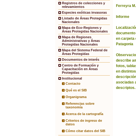
Registros de colecciones y
Ferreyra M.
relevamientos
Especies exóticas invasoras
Informe
Listado de Áreas Protegidas
Nacionales
Localización
Mapa de Eco-Regiones y
Áreas Protegidas Nacionales
documento 
Mapa de Regiones
en carpeta 
Administrativas y Áreas
Patagonia
Protegidas Nacionales
Mapa del Sistema Federal de
Áreas Protegidas
Observacio
Documentos de interés
describe am
Centro de Formación y
fotos, tabl
Capacitación en Áreas
en distinto
Protegidas
descripció
Institucional
asociadas 
Contacto
descriptos.
Qué es el SIB
Organigrama
Referencias sobre
taxonomía
Acerca de la cartografía
Criterios de ingreso de
datos
Cómo citar datos del SIB