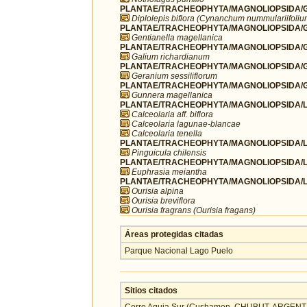
PLANTAE/TRACHEOPHYTA/MAGNOLIOPSIDA/G
Diplolepis biflora (Cynanchum nummulariifolium
PLANTAE/TRACHEOPHYTA/MAGNOLIOPSIDA/GE
Gentianella magellanica
PLANTAE/TRACHEOPHYTA/MAGNOLIOPSIDA/G
Galium richardianum
PLANTAE/TRACHEOPHYTA/MAGNOLIOPSIDA/G
Geranium sessiliflorum
PLANTAE/TRACHEOPHYTA/MAGNOLIOPSIDA/G
Gunnera magellanica
PLANTAE/TRACHEOPHYTA/MAGNOLIOPSIDA/LA
Calceolaria aff. biflora
Calceolaria lagunae-blancae
Calceolaria tenella
PLANTAE/TRACHEOPHYTA/MAGNOLIOPSIDA/LAM
Pinguicula chilensis
PLANTAE/TRACHEOPHYTA/MAGNOLIOPSIDA/L
Euphrasia meiantha
PLANTAE/TRACHEOPHYTA/MAGNOLIOPSIDA/LA
Ourisia alpina
Ourisia breviflora
Ourisia fragrans (Ourisia fragans)
Áreas protegidas citadas
Parque Nacional Lago Puelo
Sitios citados
Cerro Aguja Sur (Cushamen, CHUBUT, ARGENT