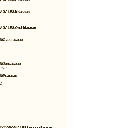
GALES/Iridaceae
AGALES/Orchidaceae
S/Cyperaceae
S/Juncaceae
osa)
S/Poaceae
a)
YCOPODIALES/Lycopodiaceae