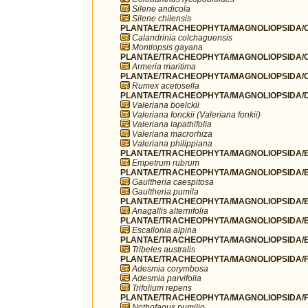
Silene andicola
Silene chilensis
PLANTAE/TRACHEOPHYTA/MAGNOLIOPSIDA/C
Calandrinia colchaguensis
Montiopsis gayana
PLANTAE/TRACHEOPHYTA/MAGNOLIOPSIDA/C
Armeria maritima
PLANTAE/TRACHEOPHYTA/MAGNOLIOPSIDA/C
Rumex acetosella
PLANTAE/TRACHEOPHYTA/MAGNOLIOPSIDA/DI
Valeriana boelckii
Valeriana fonckii (Valeriana fonkii)
Valeriana lapathifolia
Valeriana macrorhiza
Valeriana philippiana
PLANTAE/TRACHEOPHYTA/MAGNOLIOPSIDA/E
Empetrum rubrum
PLANTAE/TRACHEOPHYTA/MAGNOLIOPSIDA/ER
Gaultheria caespitosa
Gaultheria pumila
PLANTAE/TRACHEOPHYTA/MAGNOLIOPSIDA/ER
Anagallis alternifolia
PLANTAE/TRACHEOPHYTA/MAGNOLIOPSIDA/ES
Escallonia alpina
PLANTAE/TRACHEOPHYTA/MAGNOLIOPSIDA/ES
Tribeles australis
PLANTAE/TRACHEOPHYTA/MAGNOLIOPSIDA/F
Adesmia corymbosa
Adesmia parvifolia
Trifolium repens
PLANTAE/TRACHEOPHYTA/MAGNOLIOPSIDA/FA
Nothofagus pumilio