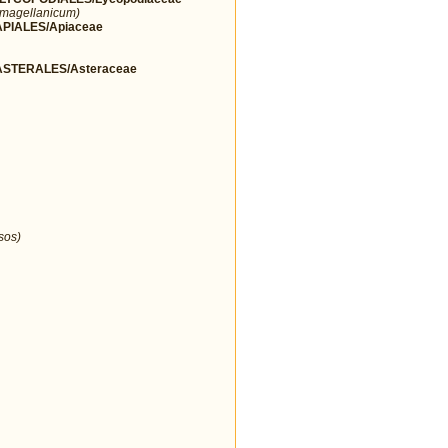
 magellanicum)
IALES/Apiaceae
STERALES/Asteraceae
sos)