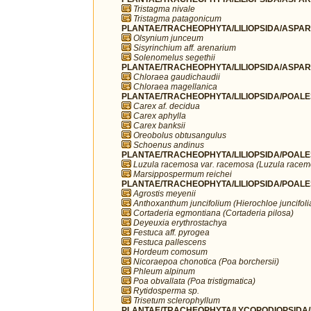
Tristagma nivale
Tristagma patagonicum
PLANTAE/TRACHEOPHYTA/LILIOPSIDA/ASPARA
Olsynium junceum
Sisyrinchium aff. arenarium
Solenomelus segethii
PLANTAE/TRACHEOPHYTA/LILIOPSIDA/ASPAR
Chloraea gaudichaudii
Chloraea magellanica
PLANTAE/TRACHEOPHYTA/LILIOPSIDA/POALE
Carex af. decidua
Carex aphylla
Carex banksii
Oreobolus obtusangulus
Schoenus andinus
PLANTAE/TRACHEOPHYTA/LILIOPSIDA/POALE
Luzula racemosa var. racemosa (Luzula racem
Marsippospermum reichei
PLANTAE/TRACHEOPHYTA/LILIOPSIDA/POALE
Agrostis meyenii
Anthoxanthum juncifolium (Hierochloe juncifoli
Cortaderia egmontiana (Cortaderia pilosa)
Deyeuxia erythrostachya
Festuca aff. pyrogea
Festuca pallescens
Hordeum comosum
Nicoraepoa chonotica (Poa borchersii)
Phleum alpinum
Poa obvallata (Poa tristigmatica)
Rytidosperma sp.
Trisetum sclerophyllum
PLANTAE/TRACHEOPHYTA/LYCOPODIOPSIDA/L