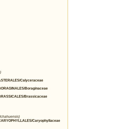
)
STERALES/Calyceraceae
ORAGINALES/Boraginaceae
RASSICALES/Brassicaceae
lchahuensis)
ARYOPHYLLALES/Caryophyllaceae