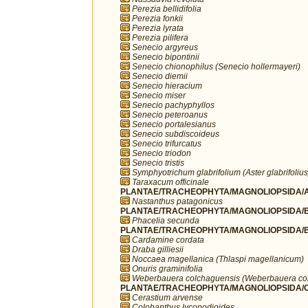
Perezia bellidifolia
Perezia fonkii
Perezia lyrata
Perezia pilifera
Senecio argyreus
Senecio bipontinii
Senecio chionophilus (Senecio hollermayeri)
Senecio diemii
Senecio hieracium
Senecio miser
Senecio pachyphyllos
Senecio peteroanus
Senecio portalesianus
Senecio subdiscoideus
Senecio trifurcatus
Senecio triodon
Senecio tristis
Symphyotrichum glabrifolium (Aster glabrifolius
Taraxacum officinale
PLANTAE/TRACHEOPHYTA/MAGNOLIOPSIDA/A
Nastanthus patagonicus
PLANTAE/TRACHEOPHYTA/MAGNOLIOPSIDA/B
Phacelia secunda
PLANTAE/TRACHEOPHYTA/MAGNOLIOPSIDA/B
Cardamine cordata
Draba gilliesii
Noccaea magellanica (Thlaspi magellanicum)
Onuris graminifolia
Weberbauera colchaguensis (Weberbauera co
PLANTAE/TRACHEOPHYTA/MAGNOLIOPSIDA/C
Cerastium arvense
Colobanthus lycopodioides