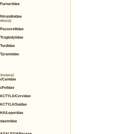
urnariidae
irundinidae
oleuca)
asserellidae
roglodytidae
urdidae
yrannidae
cloviana)
/Canidae
Felidae
CTYLA/Cervidae
ACTYLA/Suidae
A/Leporidae
olaemidae
GALES/Alliaceae