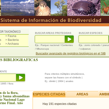
BUSCAR AREAS PROTEGIDAS
BUSCAR ESPECIES
> Fauna
s
> Bacteria
a
> Archaea
Ejs.: Parque nacional / Corrientes
Ejs.: zorro colorado / pse
/ Mburucuya
/ culpaeus
Buscador avanzado de registros biológicos en el SIB
S BIBLIOGRAFICAS
UENTE
Para criterios múltiples simultáneos,
separe las frases con el símbolo |
Ej.: dimitri | 1964 | anales
/ 1995 / flora
 de la flora,
ESPECIES CITADAS
AREAS
AMBI
 y fauna altoandinas
ue Nacional Lago
orme Final. Año
Hay 191 especies citadas