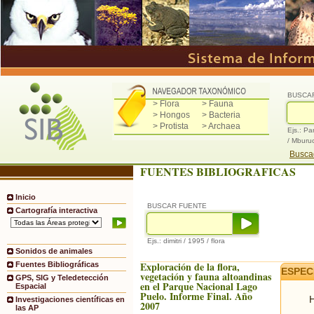
BUSCA
> Flora
> Fauna
> Hongos
> Bacteria
> Protista
> Archaea
Ejs.: Pa
/ Mburu
Buscad
FUENTES BIBLIOGRAFICAS
Inicio
BUSCAR FUENTE
Cartografía interactiva
Ejs.: dimitri / 1995 / flora
Sonidos de animales
Exploración de la flora,
Fuentes Bibliográficas
ESPEC
vegetación y fauna altoandinas
GPS, SIG y Teledetección
en el Parque Nacional Lago
Espacial
Puelo. Informe Final. Año
H
Investigaciones científicas en
2007
las AP