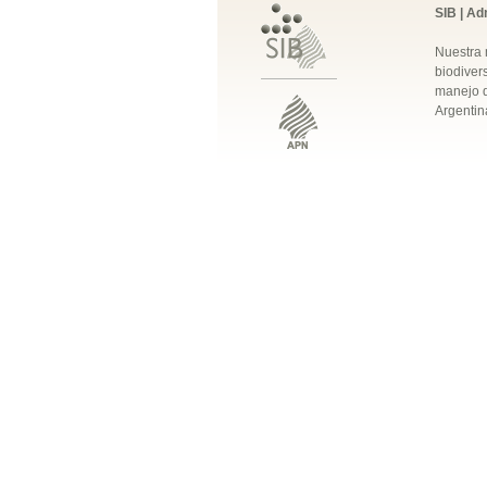
SIB | Ad
Nuestra 
biodivers
manejo q
Argentin