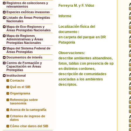
Registros de colecciones y
Ferreyra M. y F. Vidoz
relevamientos
Especies exóticas invasoras
Informe
Listado de Áreas Protegidas
Nacionales
Localización física del
Mapa de Eco-Regiones y
Áreas Protegidas Nacionales
documento :
Mapa de Regiones
en carpeta del parque en DR
Administrativas y Áreas
Patagonia
Protegidas Nacionales
Mapa del Sistema Federal de
Áreas Protegidas
Observaciones:
Documentos de interés
describe ambientes altoandinos,
Centro de Formación y
fotos, tablas con presencia de sp
Capacitación en Áreas
en distintos cordones,
Protegidas
descripción de comunidades
Institucional
asociadas a los ambientes
Contacto
descriptos.
Qué es el SIB
Organigrama
Referencias sobre
taxonomía
Acerca de la cartografía
Criterios de ingreso de
datos
Cómo citar datos del SIB