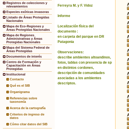
Registros de colecciones y
Ferreyra M. y F. Vidoz
relevamientos
Especies exóticas invasoras
Informe
Listado de Áreas Protegidas
Nacionales
Localización física del
Mapa de Eco-Regiones y
Áreas Protegidas Nacionales
documento :
Mapa de Regiones
en carpeta del parque en DR
Administrativas y Áreas
Patagonia
Protegidas Nacionales
Mapa del Sistema Federal de
Áreas Protegidas
Observaciones:
Documentos de interés
describe ambientes altoandinos,
Centro de Formación y
fotos, tablas con presencia de sp
Capacitación en Áreas
en distintos cordones,
Protegidas
descripción de comunidades
Institucional
asociadas a los ambientes
Contacto
descriptos.
Qué es el SIB
Organigrama
Referencias sobre
taxonomía
Acerca de la cartografía
Criterios de ingreso de
datos
Cómo citar datos del SIB