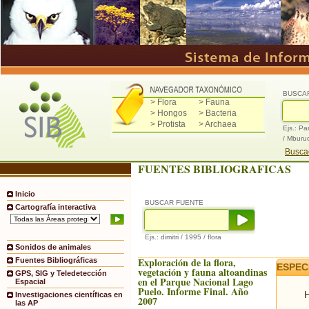
BUSCA
> Flora
> Fauna
> Hongos
> Bacteria
> Protista
> Archaea
Ejs.: Pa
/ Mburu
Buscad
FUENTES BIBLIOGRAFICAS
Inicio
BUSCAR FUENTE
Cartografía interactiva
Ejs.: dimitri / 1995 / flora
Sonidos de animales
Exploración de la flora,
Fuentes Bibliográficas
ESPEC
vegetación y fauna altoandinas
GPS, SIG y Teledetección
en el Parque Nacional Lago
Espacial
Puelo. Informe Final. Año
H
Investigaciones científicas en
2007
las AP