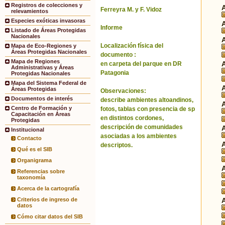
Registros de colecciones y
Ferreyra M. y F. Vidoz
relevamientos
Especies exóticas invasoras
Informe
Listado de Áreas Protegidas
Nacionales
Localización física del
Mapa de Eco-Regiones y
Áreas Protegidas Nacionales
documento :
Mapa de Regiones
en carpeta del parque en DR
Administrativas y Áreas
Patagonia
Protegidas Nacionales
Mapa del Sistema Federal de
Áreas Protegidas
Observaciones:
Documentos de interés
describe ambientes altoandinos,
Centro de Formación y
fotos, tablas con presencia de sp
Capacitación en Áreas
en distintos cordones,
Protegidas
descripción de comunidades
Institucional
asociadas a los ambientes
Contacto
descriptos.
Qué es el SIB
Organigrama
Referencias sobre
taxonomía
Acerca de la cartografía
Criterios de ingreso de
datos
Cómo citar datos del SIB