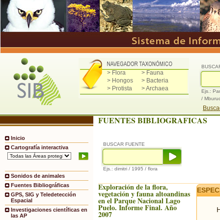
BUSCA
> Flora
> Fauna
> Hongos
> Bacteria
> Protista
> Archaea
Ejs.: Pa
/ Mburu
Buscad
FUENTES BIBLIOGRAFICAS
Inicio
BUSCAR FUENTE
Cartografía interactiva
Ejs.: dimitri / 1995 / flora
Sonidos de animales
Exploración de la flora,
Fuentes Bibliográficas
ESPEC
vegetación y fauna altoandinas
GPS, SIG y Teledetección
en el Parque Nacional Lago
Espacial
Puelo. Informe Final. Año
H
Investigaciones científicas en
2007
las AP