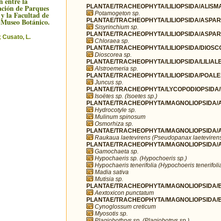
n entre la
ción de Parques
PLANTAE/TRACHEOPHYTA/LILIOPSIDA/ALISMA
 y la Facultad de
Potamogeton sp.
 Museo Botánico.
PLANTAE/TRACHEOPHYTA/LILIOPSIDA/ASPARA
Sisyrinchium sp.
PLANTAE/TRACHEOPHYTA/LILIOPSIDA/ASPAR
 Cusato, L.
Chloraea sp.
PLANTAE/TRACHEOPHYTA/LILIOPSIDA/DIOSC
Dioscorea sp.
PLANTAE/TRACHEOPHYTA/LILIOPSIDA/LILIALES
Alstroemeria sp.
PLANTAE/TRACHEOPHYTA/LILIOPSIDA/POALE
Juncus sp.
PLANTAE/TRACHEOPHYTA/LYCOPODIOPSIDA/I
Isoëtes sp. (Isoetes sp.)
PLANTAE/TRACHEOPHYTA/MAGNOLIOPSIDA/AP
Hydrocotyle sp.
Mulinum spinosum
Osmorhiza sp.
PLANTAE/TRACHEOPHYTA/MAGNOLIOPSIDA/AP
Raukaua laetevirens (Pseudopanax laeteviren
PLANTAE/TRACHEOPHYTA/MAGNOLIOPSIDA/A
Gamochaeta sp.
Hypochaeris sp. (Hypochoeris sp.)
Hypochaeris tenerifolia (Hypochoeris tenerifoli
Madia sativa
Mutisia sp.
PLANTAE/TRACHEOPHYTA/MAGNOLIOPSIDA/B
Aextoxicon punctatum
PLANTAE/TRACHEOPHYTA/MAGNOLIOPSIDA/B
Cynoglossum creticum
Myosotis sp.
Plagiobothrys sp. (Plagiobotrys sp.)