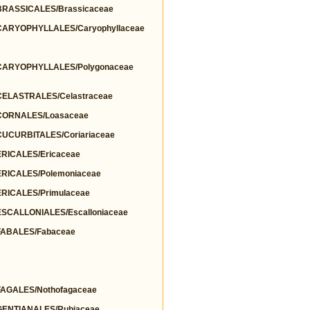
RASSICALES/Brassicaceae
ARYOPHYLLALES/Caryophyllaceae
ARYOPHYLLALES/Polygonaceae
ELASTRALES/Celastraceae
ORNALES/Loasaceae
CURBITALES/Coriariaceae
ICALES/Ericaceae
ICALES/Polemoniaceae
ICALES/Primulaceae
CALLONIALES/Escalloniaceae
ABALES/Fabaceae
GALES/Nothofagaceae
ENTIANALES/Rubiaceae