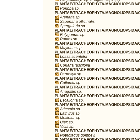
PLANTAE/TRACHEOPHYTA/MAGNOLIOPSIDA/B
Rorippa sp.
PLANTAE/TRACHEOPHYTA/MAGNOLIOPSIDA/C
Arenaria sp.
Saponaria officinalis
Spergularia sp.
PLANTAE/TRACHEOPHYTA/MAGNOLIOPSIDA/C
Polygonum sp.
Rumex sp.
PLANTAE/TRACHEOPHYTA/MAGNOLIOPSIDA/C
Maytenus sp.
PLANTAE/TRACHEOPHYTA/MAGNOLIOPSIDA/C
Loasa acerifolia
PLANTAE/TRACHEOPHYTA/MAGNOLIOPSIDA/CU
Coriaria ruscifolia
PLANTAE/TRACHEOPHYTA/MAGNOLIOPSIDA/ER
Pernettya sp.
PLANTAE/TRACHEOPHYTA/MAGNOLIOPSIDA/ER
Collomia sp.
PLANTAE/TRACHEOPHYTA/MAGNOLIOPSIDA/ER
Anagallis sp.
PLANTAE/TRACHEOPHYTA/MAGNOLIOPSIDA/ES
Escallonia sp.
PLANTAE/TRACHEOPHYTA/MAGNOLIOPSIDA/F
Adesmia sp.
Lathyrus sp.
Melilotus sp.
Ulex sp.
Vicia sp.
PLANTAE/TRACHEOPHYTA/MAGNOLIOPSIDA/FA
Nothofagus dombeyi
PLANTAE/TRACHEOPHYTA/MAGNOLIOPSIDA/G