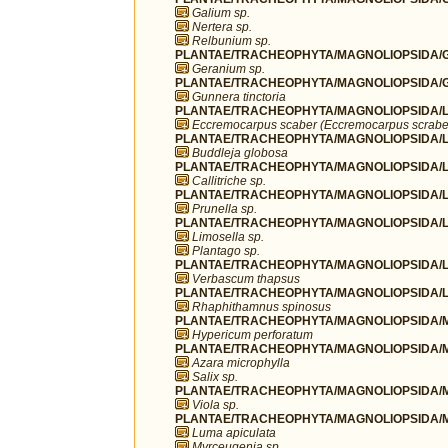
Galium sp.
Nertera sp.
Relbunium sp.
PLANTAE/TRACHEOPHYTA/MAGNOLIOPSIDA/G
Geranium sp.
PLANTAE/TRACHEOPHYTA/MAGNOLIOPSIDA/G
Gunnera tinctoria
PLANTAE/TRACHEOPHYTA/MAGNOLIOPSIDA/LA
Eccremocarpus scaber (Eccremocarpus scrabe
PLANTAE/TRACHEOPHYTA/MAGNOLIOPSIDA/LA
Buddleja globosa
PLANTAE/TRACHEOPHYTA/MAGNOLIOPSIDA/LAM
Callitriche sp.
PLANTAE/TRACHEOPHYTA/MAGNOLIOPSIDA/L
Prunella sp.
PLANTAE/TRACHEOPHYTA/MAGNOLIOPSIDA/LA
Limosella sp.
Plantago sp.
PLANTAE/TRACHEOPHYTA/MAGNOLIOPSIDA/LA
Verbascum thapsus
PLANTAE/TRACHEOPHYTA/MAGNOLIOPSIDA/L
Rhaphithamnus spinosus
PLANTAE/TRACHEOPHYTA/MAGNOLIOPSIDA/MA
Hypericum perforatum
PLANTAE/TRACHEOPHYTA/MAGNOLIOPSIDA/MA
Azara microphylla
Salix sp.
PLANTAE/TRACHEOPHYTA/MAGNOLIOPSIDA/MA
Viola sp.
PLANTAE/TRACHEOPHYTA/MAGNOLIOPSIDA/M
Luma apiculata
Myrceugenia sp.