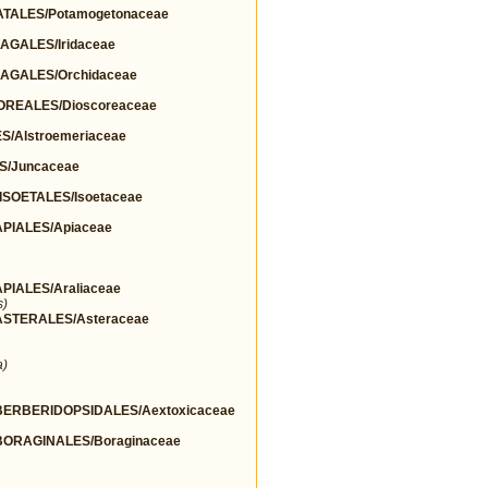
TALES/Potamogetonaceae
GALES/Iridaceae
AGALES/Orchidaceae
OREALES/Dioscoreaceae
/Alstroemeriaceae
S/Juncaceae
SOETALES/Isoetaceae
IALES/Apiaceae
IALES/Araliaceae
s)
STERALES/Asteraceae
a)
ERBERIDOPSIDALES/Aextoxicaceae
ORAGINALES/Boraginaceae