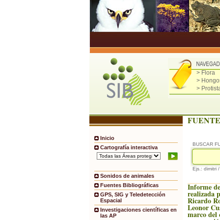
> Flora
> Hongo
> Protist
FUENTE
Inicio
BUSCAR F
Cartografía interactiva
Ejs.: dimitri 
Sonidos de animales
Informe de
Fuentes Bibliográficas
realizada p
GPS, SIG y Teledetección
Ricardo Ro
Espacial
Leonor Cus
Investigaciones científicas en
marco del 
las AP