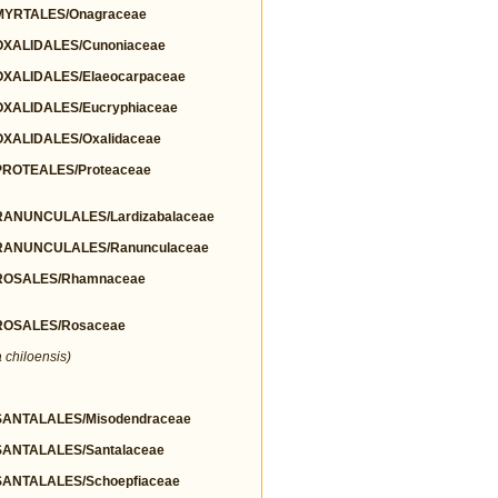
YRTALES/Onagraceae
XALIDALES/Cunoniaceae
ALIDALES/Elaeocarpaceae
ALIDALES/Eucryphiaceae
ALIDALES/Oxalidaceae
ROTEALES/Proteaceae
ANUNCULALES/Lardizabalaceae
ANUNCULALES/Ranunculaceae
ROSALES/Rhamnaceae
OSALES/Rosaceae
a chiloensis)
ANTALALES/Misodendraceae
ANTALALES/Santalaceae
NTALALES/Schoepfiaceae