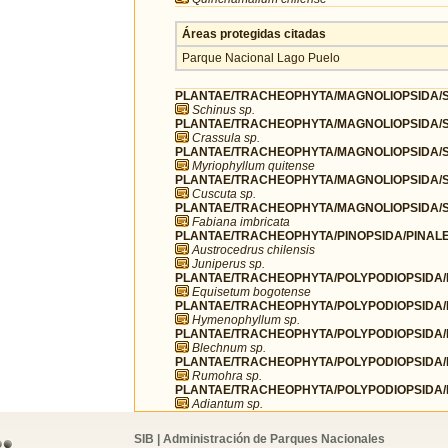
Áreas protegidas citadas
Parque Nacional Lago Puelo
PLANTAE/TRACHEOPHYTA/MAGNOLIOPSIDA/SA
Schinus sp.
PLANTAE/TRACHEOPHYTA/MAGNOLIOPSIDA/S
Crassula sp.
PLANTAE/TRACHEOPHYTA/MAGNOLIOPSIDA/S
Myriophyllum quitense
PLANTAE/TRACHEOPHYTA/MAGNOLIOPSIDA/S
Cuscuta sp.
PLANTAE/TRACHEOPHYTA/MAGNOLIOPSIDA/S
Fabiana imbricata
PLANTAE/TRACHEOPHYTA/PINOPSIDA/PINALE
Austrocedrus chilensis
Juniperus sp.
PLANTAE/TRACHEOPHYTA/POLYPODIOPSIDA/E
Equisetum bogotense
PLANTAE/TRACHEOPHYTA/POLYPODIOPSIDA/
Hymenophyllum sp.
PLANTAE/TRACHEOPHYTA/POLYPODIOPSIDA/P
Blechnum sp.
PLANTAE/TRACHEOPHYTA/POLYPODIOPSIDA/P
Rumohra sp.
PLANTAE/TRACHEOPHYTA/POLYPODIOPSIDA/P
Adiantum sp.
SIB | Administración de Parques Nacionales