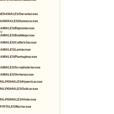
ERANIALES/Geraniaceae
UNERALES/Gunneraceae
MIALES/Bignoniaceae
r)
MIALES/Buddlejaceae
IALES/Callitrichaceae
AMIALES/Lamiaceae
MIALES/Plantaginaceae
MIALES/Scrophulariaceae
AMIALES/Verbenaceae
LPIGHIALES/Hypericaceae
LPIGHIALES/Salicaceae
LPIGHIALES/Violaceae
YRTALES/Myrtaceae