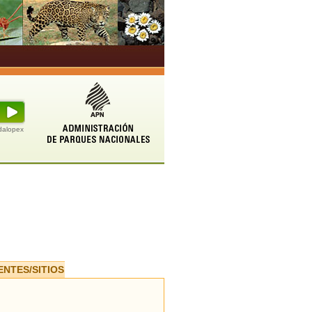
udalopex
ENTES/SITIOS