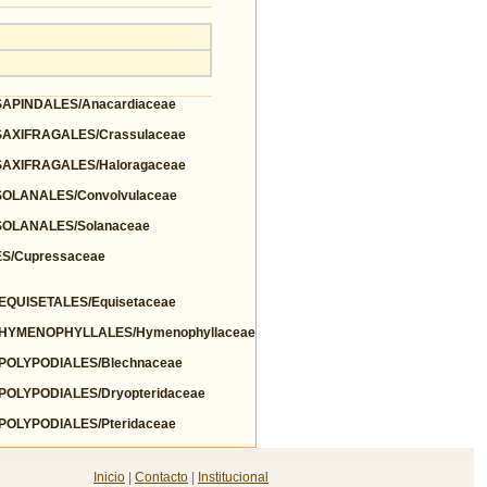
PINDALES/Anacardiaceae
AXIFRAGALES/Crassulaceae
AXIFRAGALES/Haloragaceae
OLANALES/Convolvulaceae
OLANALES/Solanaceae
S/Cupressaceae
QUISETALES/Equisetaceae
HYMENOPHYLLALES/Hymenophyllaceae
OLYPODIALES/Blechnaceae
OLYPODIALES/Dryopteridaceae
OLYPODIALES/Pteridaceae
Inicio
|
Contacto
|
Institucional