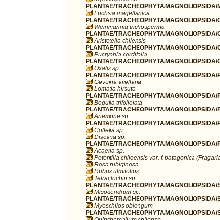
PLANTAE/TRACHEOPHYTA/MAGNOLIOPSIDA/M
Fuchsia magellanica
PLANTAE/TRACHEOPHYTA/MAGNOLIOPSIDA/O
Weinmannia trichosperma
PLANTAE/TRACHEOPHYTA/MAGNOLIOPSIDA/OX
Aristotelia chilensis
PLANTAE/TRACHEOPHYTA/MAGNOLIOPSIDA/OX
Eucryphia cordifolia
PLANTAE/TRACHEOPHYTA/MAGNOLIOPSIDA/OX
Oxalis sp.
PLANTAE/TRACHEOPHYTA/MAGNOLIOPSIDA/P
Gevuina avellana
Lomatia hirsuta
PLANTAE/TRACHEOPHYTA/MAGNOLIOPSIDA/R
Boquila trifoliolata
PLANTAE/TRACHEOPHYTA/MAGNOLIOPSIDA/R
Anemone sp.
PLANTAE/TRACHEOPHYTA/MAGNOLIOPSIDA/
Colletia sp.
Discaria sp.
PLANTAE/TRACHEOPHYTA/MAGNOLIOPSIDA/R
Acaena sp.
Potentilla chiloensis var. f. patagonica (Fragari
Rosa rubiginosa
Rubus ulmifolius
Tetraglochin sp.
PLANTAE/TRACHEOPHYTA/MAGNOLIOPSIDA/S
Misodendrum sp.
PLANTAE/TRACHEOPHYTA/MAGNOLIOPSIDA/S
Myoschilos oblongum
PLANTAE/TRACHEOPHYTA/MAGNOLIOPSIDA/SA
Quinchamalium chilense