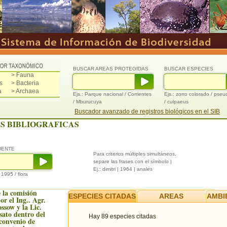
BUSCAR AREAS PROTEGIDAS
BUSCAR ESPECIES
> Fauna
s
> Bacteria
a
> Archaea
Ejs.: Parque nacional / Corrientes
Ejs.: zorro colorado / pse
/ Mburucuya
/ culpaeus
Buscador avanzado de registros biológicos en el SIB
S BIBLIOGRAFICAS
UENTE
Para criterios múltiples simultáneos,
separe las frases con el símbolo |
Ej.: dimitri | 1964 | anales
/ 1995 / flora
 la comisión
ESPECIES CITADAS
AREAS
AMBI
or el Ing.. Agr.
ssow y la Lic.
ato dentro del
Hay 89 especies citadas
convenio de