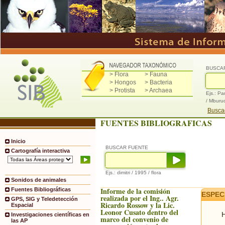
BUSCA
> Flora
> Fauna
> Hongos
> Bacteria
> Protista
> Archaea
Ejs.: Pa
/ Mburu
Buscad
FUENTES BIBLIOGRAFICAS
Inicio
BUSCAR FUENTE
Cartografía interactiva
Ejs.: dimitri / 1995 / flora
Sonidos de animales
Informe de la comisión
Fuentes Bibliográficas
ESPEC
realizada por el Ing.. Agr.
GPS, SIG y Teledetección
Ricardo Rossow y la Lic.
Espacial
Leonor Cusato dentro del
H
Investigaciones científicas en
marco del convenio de
las AP