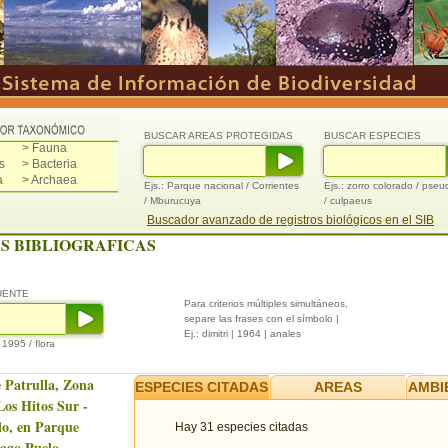
BUSCAR AREAS PROTEGIDAS
BUSCAR ESPECIES
> Fauna
s
> Bacteria
a
> Archaea
Ejs.: Parque nacional / Corrientes
Ejs.: zorro colorado / pse
/ Mburucuya
/ culpaeus
Buscador avanzado de registros biológicos en el SIB
S BIBLIOGRAFICAS
UENTE
Para criterios múltiples simultáneos,
separe las frases con el símbolo |
Ej.: dimitri | 1964 | anales
/ 1995 / flora
 Patrulla, Zona
ESPECIES CITADAS
AREAS
AMBI
Los Hitos Sur -
o, en Parque
Hay 31 especies citadas
ago Puelo.