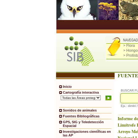
> Flora
> Hongo
> Protist
FUENTE
Inicio
BUSCAR F
Cartografía interactiva
Ejs.: dimitri 
Sonidos de animales
Fuentes Bibliográficas
Informe de
GPS, SIG y Teledetección
Limítrofe 
Espacial
Arroyo Mel
Investigaciones científicas en
las AP
Nacional L