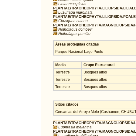
Liolaemus pictus
PLANTAE/TRACHEOPHYTA/LILIOPSIDA/LILIALE
Luzuriaga marginata
PLANTAE/TRACHEOPHYTA/LILIOPSIDA/POALE
Chusquea culeou
PLANTAE/TRACHEOPHYTA/MAGNOLIOPSIDA/FA
Nothofagus dombeyi
Nothofagus pumilio
Áreas protegidas citadas
Parque Nacional Lago Puelo
Medio
Grupo Estructural
Terrestre
Bosques altos
Terrestre
Bosques altos
Terrestre
Bosques altos
Sitios citados
Cercanías del Arroyo Melo (Cushamen, CHUBU
PLANTAE/TRACHEOPHYTA/MAGNOLIOPSIDA/L
Euphrasia meiantha
PLANTAE/TRACHEOPHYTA/MAGNOLIOPSIDA/L
Laureliopsis philippiana