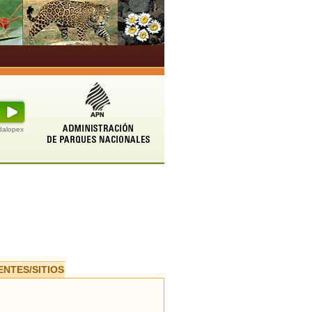
udalopex
ENTES/SITIOS