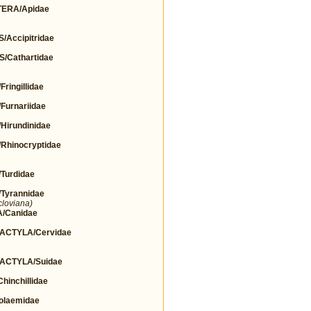
ERA/Apidae
Accipitridae
Cathartidae
ingillidae
urnariidae
irundinidae
hinocryptidae
urdidae
yrannidae
cloviana)
/Canidae
CTYLA/Cervidae
ACTYLA/Suidae
nchillidae
olaemidae