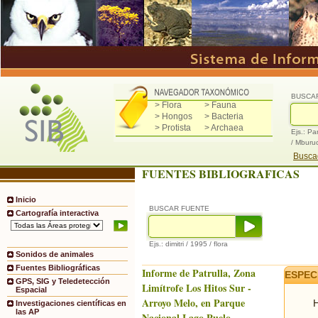
BUSCA
> Flora
> Fauna
> Hongos
> Bacteria
> Protista
> Archaea
Ejs.: Pa
/ Mburu
Buscad
FUENTES BIBLIOGRAFICAS
Inicio
BUSCAR FUENTE
Cartografía interactiva
Ejs.: dimitri / 1995 / flora
Sonidos de animales
Fuentes Bibliográficas
Informe de Patrulla, Zona
ESPEC
GPS, SIG y Teledetección
Limítrofe Los Hitos Sur -
Espacial
Arroyo Melo, en Parque
H
Investigaciones científicas en
las AP
Nacional Lago Puelo.