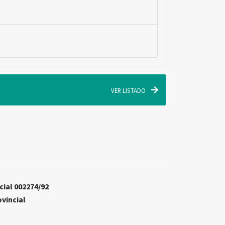
VER LISTADO
cial 002274/92
ovincial